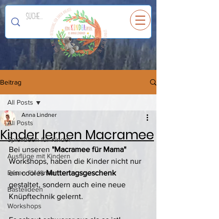
Ein
K
I
N
D
E
R
spiel
Beitrag
All Posts
Anna Lindner
All Posts
Kinder lernen Macramee
Spielideen für Kinder
Bei unseren 
"Macramee für Mama" 
Ausflüge mit Kindern
Workshops, haben die Kinder nicht nur 
Essen für Kinder
ein cooles 
Muttertagsgeschenk 
gestaltet, sondern auch eine neue 
Bastelideen
Knüpftechnik gelernt.  
Workshops