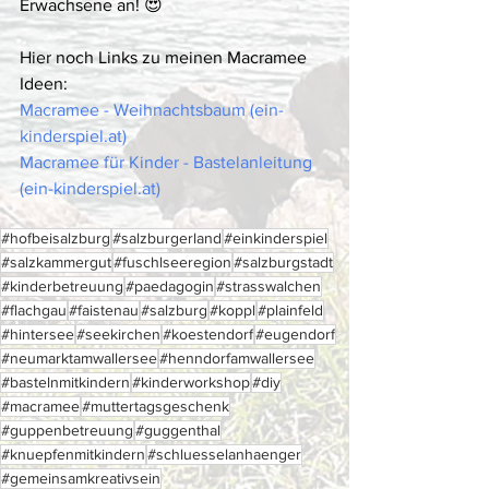
Erwachsene an! 😍
Hier noch Links zu meinen Macramee 
Ideen:
Macramee - Weihnachtsbaum (ein-
kinderspiel.at)
Macramee für Kinder - Bastelanleitung 
(ein-kinderspiel.at)
#hofbeisalzburg
#salzburgerland
#einkinderspiel
#salzkammergut
#fuschlseeregion
#salzburgstadt
#kinderbetreuung
#paedagogin
#strasswalchen
#flachgau
#faistenau
#salzburg
#koppl
#plainfeld
#hintersee
#seekirchen
#koestendorf
#eugendorf
#neumarktamwallersee
#henndorfamwallersee
#bastelnmitkindern
#kinderworkshop
#diy
#macramee
#muttertagsgeschenk
#guppenbetreuung
#guggenthal
#knuepfenmitkindern
#schluesselanhaenger
#gemeinsamkreativsein