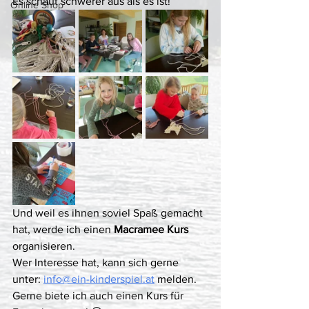
Es schaut schwerer aus als es ist! 
Online Shop
Und weil es ihnen soviel Spaß gemacht 
hat, werde ich einen 
Macramee Kurs
organisieren. 
Wer Interesse hat, kann sich gerne 
unter:
info@ein-kinderspiel.at
melden. 
Gerne biete ich auch einen Kurs für 