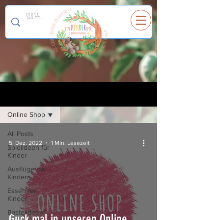
Ein
K
I
N
D
E
R
spiel
Registrieren
Blog
Online Shop
All Posts
5. Dez. 2022
1 Min. Lesezeit
Spielideen für
Kinder
Ausflüge mit
Kindern
Essen für
Kinder
Bastelideen
Guck mal in unseren Online