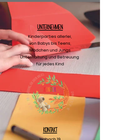
U
nternehmen
Kinderparties allerlei,
von Babys bis Teens,
Mädchen und Jungs
Unterhaltung und Betreuung
für jedes Kind
Kontakt
Habach 19