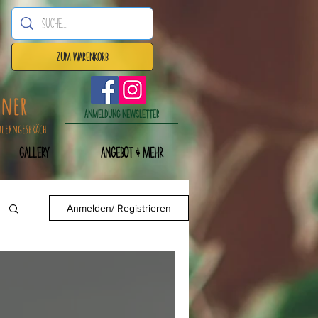
Zum Warenkorb
dner
Anmeldung Newsletter
nlerngespräch
Gallery
Angebot & mehr
Anmelden/ Registrieren