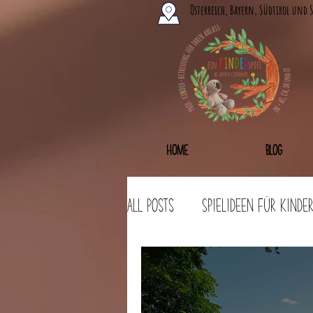
Österreich, Bayern, Südtirol und 
Home
Blog
All Posts
Spielideen für Kinde
Bastelideen
Workshops