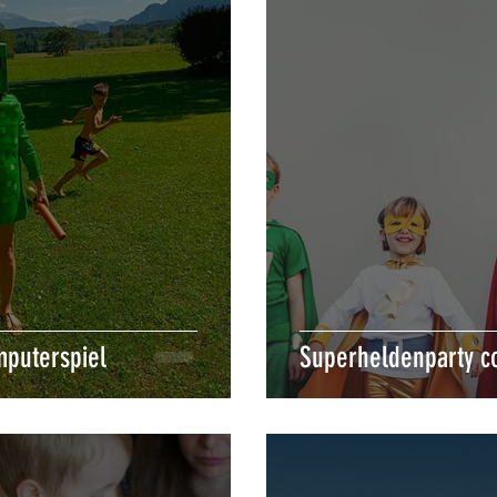
mputerspiel
Superheldenparty c