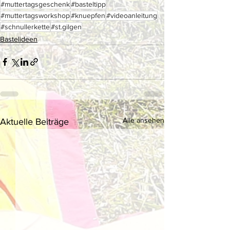
#muttertagsgeschenk
#basteltipp
#muttertagsworkshop
#knuepfen
#videoanleitung
#schnullerkette
#st.gilgen
Bastelideen
Alle ansehen
Aktuelle Beiträge