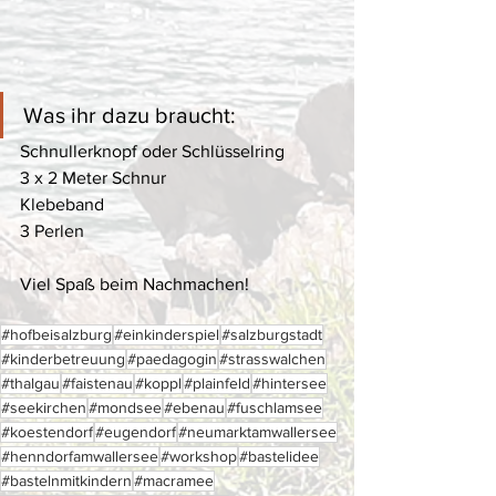
Was ihr dazu braucht:
Schnullerknopf oder Schlüsselring
3 x 2 Meter Schnur
Klebeband
3 Perlen
Viel Spaß beim Nachmachen! 
#hofbeisalzburg
#einkinderspiel
#salzburgstadt
#kinderbetreuung
#paedagogin
#strasswalchen
#thalgau
#faistenau
#koppl
#plainfeld
#hintersee
#seekirchen
#mondsee
#ebenau
#fuschlamsee
#koestendorf
#eugendorf
#neumarktamwallersee
#henndorfamwallersee
#workshop
#bastelidee
#bastelnmitkindern
#macramee