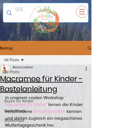
Ein
K
I
N
D
E
R
spiel
Beitrag
All Posts
Anna Lindner
All Posts
Macramee für Kinder -
Spielideen für Kinder
Bastelanleitung
Ausflüge mit Kindern
In unserem coolen Workshop
 " 
Essen für Kinder
Macramee für Mama"
 lernen die Kinder 
Bastelideen
verschiedene 
Knüpftechniken
 kennen 
und stellen zugleich ein megaschönes 
Workshops
Muttertagsgeschenk her. 