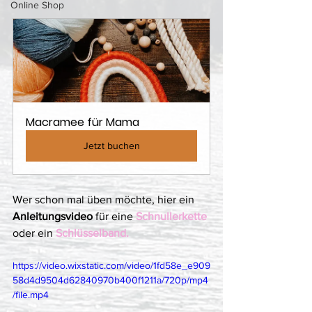
Online Shop
Macramee für Mama
Jetzt buchen
Wer schon mal üben möchte, hier ein 
Anleitungsvideo
 für eine 
Schnullerkette
oder ein 
Schlüsselband. 
https://video.wixstatic.com/video/1fd58e_e909
58d4d9504d62840970b400f1211a/720p/mp4
/file.mp4