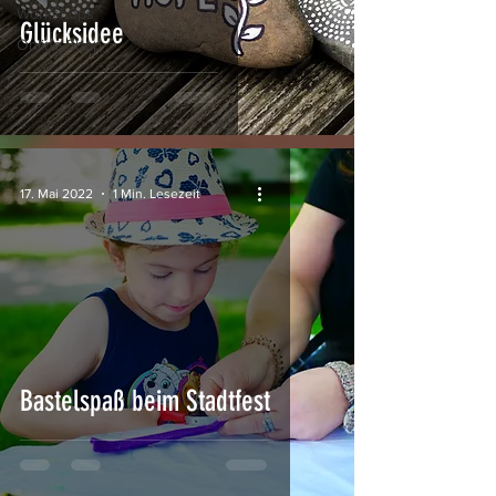
Workshops
Glücksidee
Online Shop
17. Mai 2022
1 Min. Lesezeit
Bastelspaß beim Stadtfest