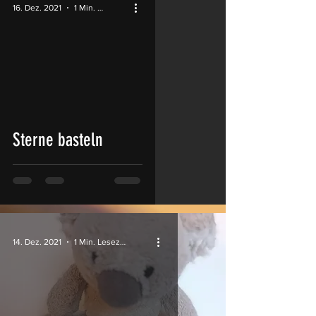
16. Dez. 2021
1 Min. Lesezeit
video
Sterne basteln
14. Dez. 2021
1 Min. Lesezeit