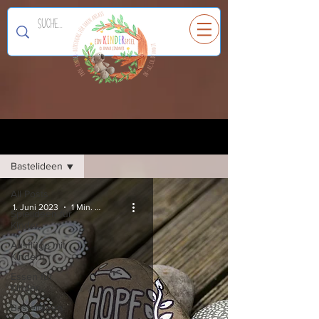
Ein
K
I
N
D
E
R
spiel
Registrieren
Blog
Bastelideen
All Posts
1. Juni 2023
1 Min. Lesezeit
Spielideen für
Kinder
Ausflüge mit
Kindern
Essen für
Kinder
Bastelideen