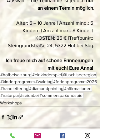
Auswahl – die Teilnahme ist jedoch 
nur 
an einem Termin möglich
.
Alter: 6 – 10 Jahre | Anzahl mind.: 5 
Kindern | Anzahl max.: 8 Kinder | 
KOSTEN: 25 € |Treffpunkt: 
Steingrundstraße 24, 5322 Hof bei Sbg.
Ich freue mich auf schöne Erinnerungen 
mit euch! Eure Anna! 
#hofbeisalzburg
#einkinderspiel
#fuschlseeregion
#kinderprogramm
#waldtag
#ferienprogramm2026
#handlettering
#diamondpainting
#affirmationen
#naturpur
#seidabei
#sommerspaßundspiel
Workshops