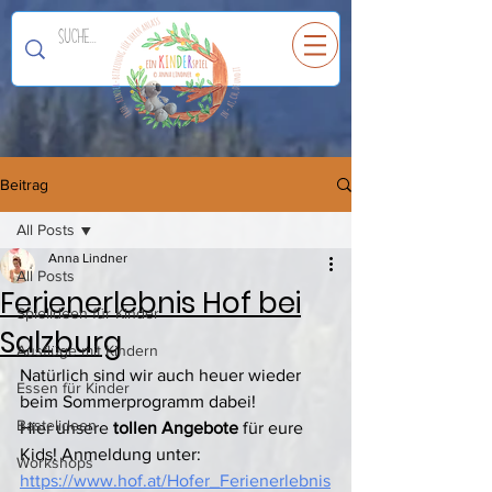
Ein
K
I
N
D
E
R
spiel
Beitrag
All Posts
Anna Lindner
All Posts
Ferienerlebnis Hof bei
Spielideen für Kinder
Salzburg
Ausflüge mit Kindern
Natürlich sind wir auch heuer wieder 
Essen für Kinder
beim Sommerprogramm dabei! 
Bastelideen
Hier unsere
 tollen Angebote
 für eure 
Kids! Anmeldung unter: 
Workshops
https://www.hof.at/Hofer_Ferienerlebnis