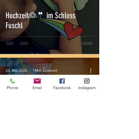
Hochzeit👰🤵 im Schloss
Fuschl
23. Mai 2022
1 Min. Lesezeit
Phone
Email
Facebook
Instagram
🌈Kochparty mit Anna und
Xaver