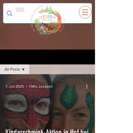
Ein
K
I
N
D
E
R
spiel
Registrieren
Blog
All Posts
All Posts
7. Juli 2025
1 Min. Lesezeit
Spielideen
für Kinder
Ausflüge
mit
Kindern
Essen für
Kinder
Kinderschmink-Aktion in Hof bei