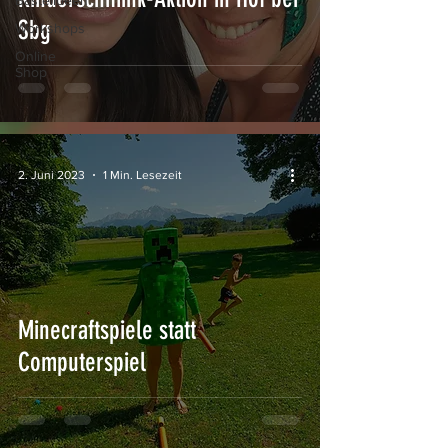
Bastelideen
Sbg
Workshops
Online
Shop
2. Juni 2023
1 Min. Lesezeit
Minecraftspiele statt
Computerspiel