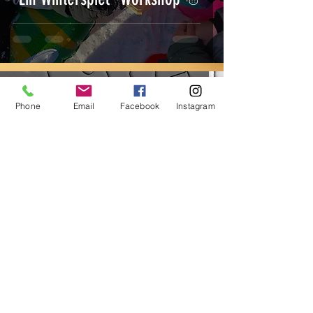
3. Jan. 2022
1 Min. Lesezeit
Phone
Email
Facebook
Instagram
Nur noch R E S T P L Ä T Z E !!