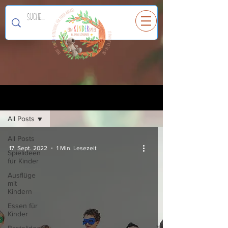
Ein
K
I
N
D
E
R
spiel
Registrieren
Blog
All Posts
All Posts
17. Sept. 2022
1 Min. Lesezeit
Spielideen
für Kinder
Ausflüge
mit
Kindern
Essen für
Kinder