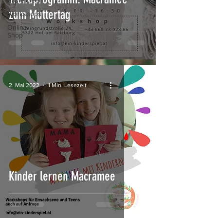
Bastelideen
zum Muttertag
Workshops
Online
Shop
2. Mai 2022
1 Min. Lesezeit
Kinder lernen Macramee