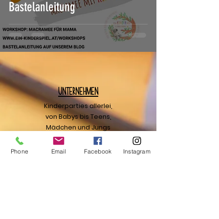
Bastelanleitung
U
nternehmen
Kinderparties allerlei,
von Babys bis Teens,
Mädchen und Jungs
Unterhaltung und Betreuung
für jedes Kind
Phone
Email
Facebook
Instagram