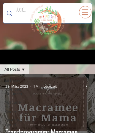
Ein
K
I
N
D
E
R
spiel
Registrieren
Blog
All Posts
All Posts
29. März 2023
1 Min. Lesezeit
Spielideen
für Kinder
Ausflüge
mit
Kindern
Essen für
Kinder
Trendprogramm: Macramee