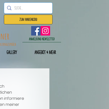
Zum Warenkorb
dner
Anmeldung Newsletter
nlerngespräch
Gallery
Angebot & mehr
Ich
zlichen
n informiere
men meiner