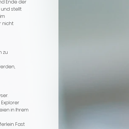
und Ende der
 und stellt
 im
 nicht
n zu
werden,
ser.
 Explorer
eien in Ihrem
erlein. Fast