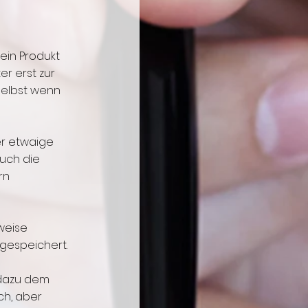
 ein Produkt
r erst zur
selbst wenn
er etwaige
uch die
rn
sweise
gespeichert.
 dazu dem
ch, aber