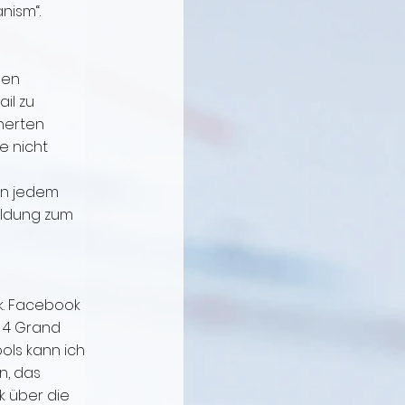
nism“.
ben
il zu
herten
e nicht
 in jedem
eldung zum
k. Facebook
, 4 Grand
ools kann ich
n, das
k über die