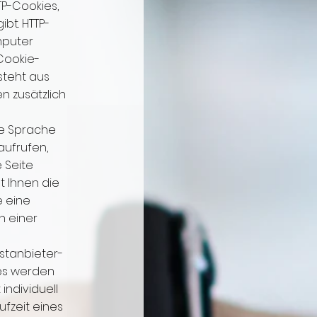
P-Cookies,
bt. HTTP-
mputer
Cookie-
steht aus
n zusätzlich
se Sprache
aufrufen,
 Seite
t Ihnen die
e eine
n einer
rstanbieter-
ies werden
individuell
fzeit eines