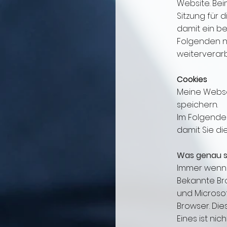
Website. Bei
Sitzung für d
damit ein ber
Folgenden ni
weiterverarb
Cookies
Meine Webse
speichern.
Im Folgenden
damit Sie d
Was genau s
Immer wenn S
Bekannte Bro
und Microsof
Browser. Di
Eines ist nic