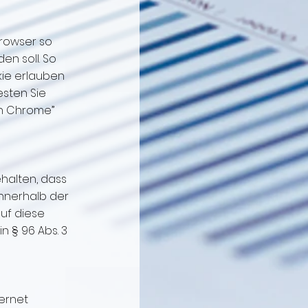
Browser so
en soll. So
kie erlauben
esten Sie
en Chrome”
ehalten, dass
Innerhalb der
auf diese
in § 96 Abs. 3
ernet