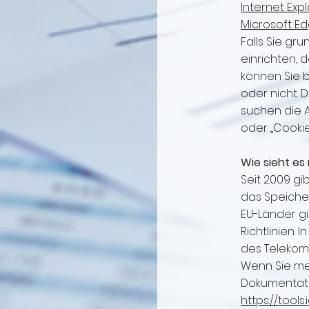
Internet Exp
Microsoft E
Falls Sie gr
einrichten, 
können Sie 
oder nicht. 
suchen die 
oder „Cookie
Wie sieht e
Seit 2009 gi
das Speicher
EU-Länder gi
Richtlinien. 
des Telekom
Wenn Sie me
Dokumentati
https://tools