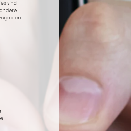
ies sind
 andere
zugreifen.
n
r
ie