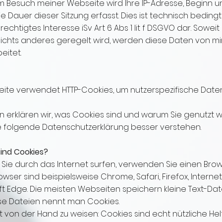
m Besuch meiner Webseite wird Ihre IP-Adresse, Beginn 
ie Dauer dieser Sitzung erfasst. Dies ist technisch bedingt
echtigtes Interesse iSv Art 6 Abs 1 lit f DSGVO dar. Soweit
chts anderes geregelt wird, werden diese Daten von mir
eitet.
ite verwendet HTTP-Cookies, um nutzerspezifische Date
 erklären wir, was Cookies sind und warum Sie genutzt 
ie folgende Datenschutzerklärung besser verstehen.
ind Cookies?
ie durch das Internet surfen, verwenden Sie einen Brow
wser sind beispielsweise Chrome, Safari, Firefox, Internet
t Edge. Die meisten Webseiten speichern kleine Text-Dat
ese Dateien nennt man Cookies.
ht von der Hand zu weisen: Cookies sind echt nützliche Helf