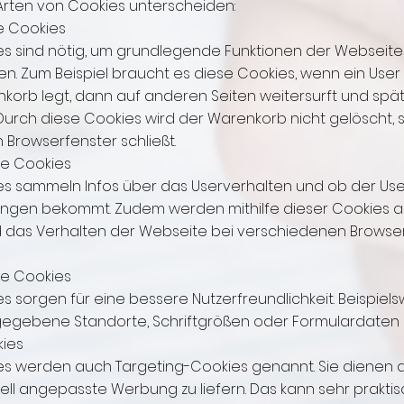
Arten von Cookies unterscheiden:
e Cookies
es sind nötig, um grundlegende Funktionen der Webseite
len. Zum Beispiel braucht es diese Cookies, wenn ein User
korb legt, dann auf anderen Seiten weitersurft und späte
Durch diese Cookies wird der Warenkorb nicht gelöscht, 
n Browserfenster schließt.
e Cookies
es sammeln Infos über das Userverhalten und ob der Us
ngen bekommt. Zudem werden mithilfe dieser Cookies a
d das Verhalten der Webseite bei verschiedenen Browse
rte Cookies
s sorgen für eine bessere Nutzerfreundlichkeit. Beispiel
egebene Standorte, Schriftgrößen oder Formulardaten 
ies
es werden auch Targeting-Cookies genannt. Sie dienen
uell angepasste Werbung zu liefern. Das kann sehr praktis