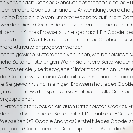
ten verwenden Cookies. Genauer gesprochen sind es HTT
noch andere Cookies für andere Anwendungsbereiche gi
 kleine Dateien, die von unserer Webseite auf Ihrem Co
 werden. Diese Cookie-Dateien werden automatisch im 
i dem „Hirn“ Ihres Browsers, untergebracht. Ein Cookie be
und einem Wert. Bei der Definition eines Cookies müsse
hrere Attribute angegeben werden.
ichern gewisse Nutzerdaten von Ihnen, wie beispielswei
iche Seiteneinstellungen. Wenn Sie unsere Seite wieder 
Ihr Browser die „userbezogenen“ Informationen an unsere
 der Cookies weiß meine Webseite, wer Sie sind und biete
 die Sie gewohnt sind. In einigen Browsern hat jedes Cooki
, in anderen wie beispielsweise Firefox sind alle Cookies i
ei gespeichert.
hl Erstanbieter Cookies als auch Drittanbieter-Cookies. E
en direkt von unserer Seite erstellt, Drittanbieter-Cook
ebseiten (z.B. Google Analytics) erstellt. Jedes Cookie ist 
 da jedes Cookie andere Daten speichert. Auch die Ablau