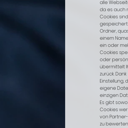
alle Websei
da es auch 
Cookies sind
gespeichert
Ordner, quas
einem Namen 
ein oder me
Cookies spe
oder persönl
übermittelt 
zurück. Dank
Einstellung,
eigene Datei
einzigen Dat
Es gibt sowo
Cookies werd
von Partner-W
zu bewerten,