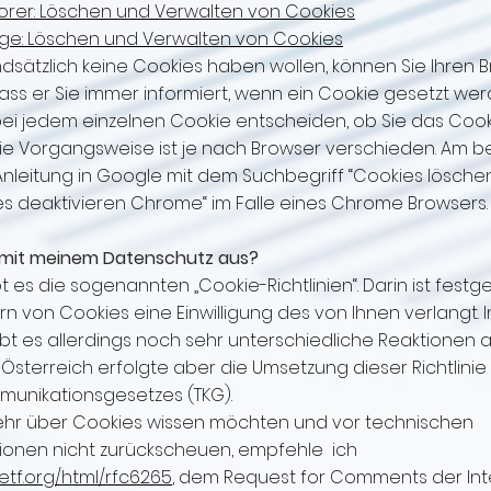
lorer: Löschen und Verwalten von Cookies
dge: Löschen und Verwalten von Cookies
undsätzlich keine Cookies haben wollen, können Sie Ihren 
dass er Sie immer informiert, wenn ein Cookie gesetzt werd
bei jedem einzelnen Cookie entscheiden, ob Sie das Coo
Die Vorgangsweise ist je nach Browser verschieden. Am b
Anleitung in Google mit dem Suchbegriff “Cookies lösch
s deaktivieren Chrome“ im Falle eines Chrome Browsers.
s mit meinem Datenschutz aus?
bt es die sogenannten „Cookie-Richtlinien“. Darin ist festg
n von Cookies eine Einwilligung des von Ihnen verlangt. 
bt es allerdings noch sehr unterschiedliche Reaktionen 
In Österreich erfolgte aber die Umsetzung dieser Richtlinie 
munikationsgesetzes (TKG).
hr über Cookies wissen möchten und vor technischen
onen nicht zurückscheuen, empfehle ich
.ietf.org/html/rfc6265
, dem Request for Comments der Int