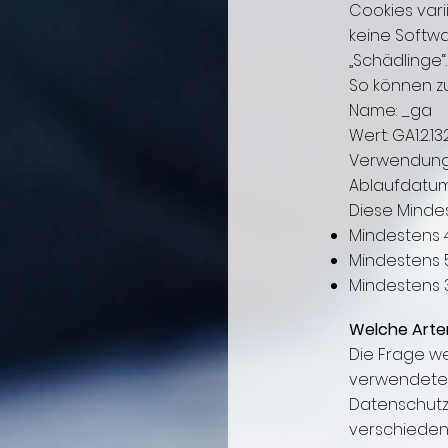
Cookies vari
keine Softw
„Schädlinge“
So können z
Name: _ga
Wert: GA1.2.13
Verwendung
Ablaufdatum
Diese Mindes
Mindestens 
Mindestens 
Mindestens 
Welche Arten
Die Frage w
verwendeten
Datenschutze
verschieden