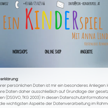
Schweiz
+43 660/73 023 66
info@ein-kinderspiel.at
K
i
n
d
e
r
Ein
spiel
Mit Anna Lin
Kostenloses Kenne
Workshops
Online Shop
Angebote
erklärung:
hrer persönlichen Daten ist mir ein besonderes Anliegen. 
hre Daten daher ausschließlich auf Grundlage der geset
n (DSGVO, TKG 2003). In diesen Datenschutzinformatione
r die wichtigsten Aspekte der Datenverarbeitung im Rah