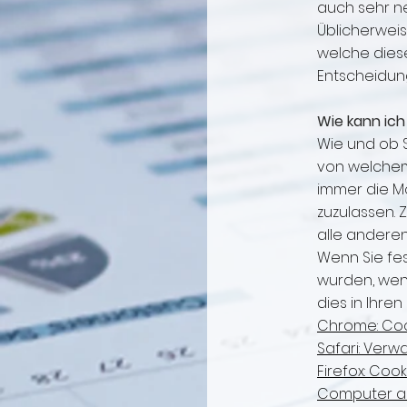
auch sehr ne
Üblicherwei
welche diese
Entscheidun
Wie kann ich
Wie und ob 
von welchem
immer die Mö
zuzulassen. 
alle anderen
Wenn Sie fe
wurden, wen
dies in Ihre
Chrome: Coo
Safari: Verw
Firefox: Coo
Computer a