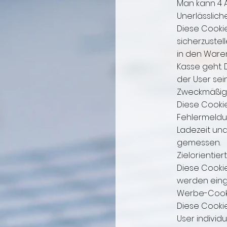
Man kann 4 
Unerlässlich
Diese Cooki
sicherzustel
in den Waren
Kasse geht. 
der User sei
Zweckmäßig
Diese Cooki
Fehlermeldu
Ladezeit un
gemessen.
Zielorientie
Diese Cookie
werden eing
Werbe-Cook
Diese Cooki
User individ