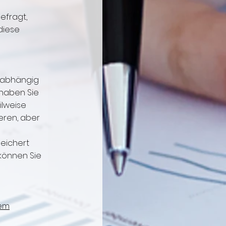
efragt,
diese
Unabhängig
haben Sie
ilweise
eren, aber
eichert
können Sie
rem