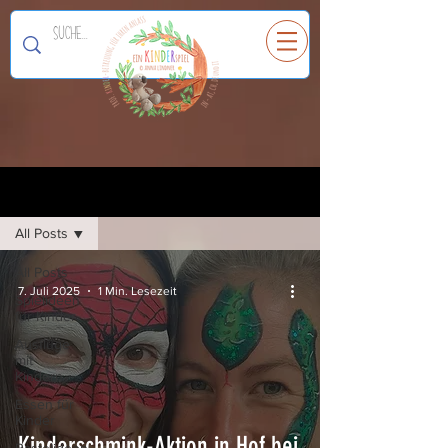
Ein
K
I
N
D
E
R
spiel
Registrieren
Blog
All Posts
All Posts
7. Juli 2025
1 Min. Lesezeit
Spielideen
für Kinder
Ausflüge
mit
Kindern
Essen für
Kinder
Kinderschmink-Aktion in Hof bei