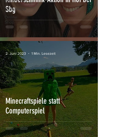
Bastelideen
Sbg
Workshops
Online
Shop
2. Juni 2023
1 Min. Lesezeit
Minecraftspiele statt
Computerspiel