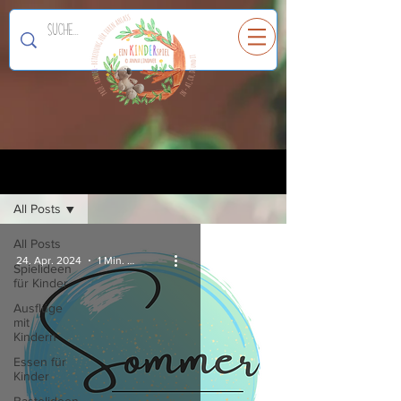
Ein
K
I
N
D
E
R
spiel
Registrieren
Blog
All Posts
All Posts
24. Apr. 2024
1 Min. Lesezeit
Spielideen
für Kinder
Ausflüge
mit
Kindern
Essen für
Kinder