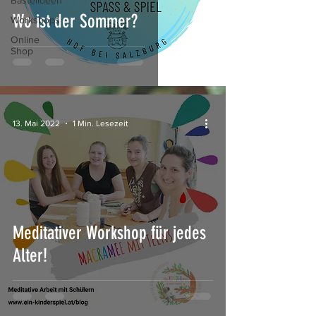
Bastelideen
Wo ist der Sommer?
Workshops
Online
Shop
13. Mai 2022
1 Min. Lesezeit
Meditativer Workshop für jedes
Alter!