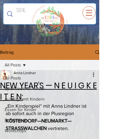
Ein
K
I
N
D
E
R
spiel
Beitrag
All Posts
Anna Lindner
All Posts
NEW YEAR’S — N E U I G K E
Spielideen für Kinder
I T E N:
Ausflüge mit Kindern
„Ein Kinderspiel“ mit Anna Lindner ist 
Essen für Kinder
ab sofort auch in der Plusregion 
Bastelideen
KÖSTENDORF—NEUMARKT—
STRASSWALCHEN 
vertreten.
Workshops