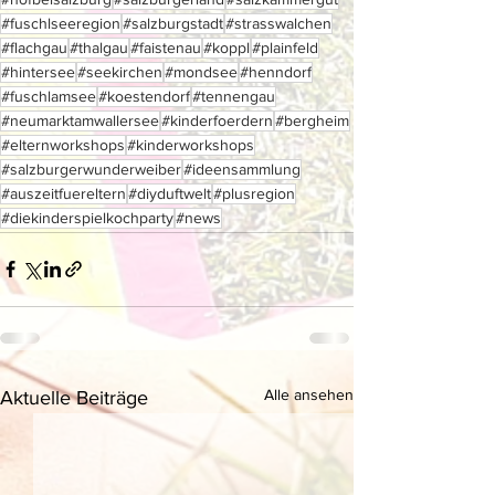
#fuschlseeregion
#salzburgstadt
#strasswalchen
#flachgau
#thalgau
#faistenau
#koppl
#plainfeld
#hintersee
#seekirchen
#mondsee
#henndorf
#fuschlamsee
#koestendorf
#tennengau
#neumarktamwallersee
#kinderfoerdern
#bergheim
#elternworkshops
#kinderworkshops
#salzburgerwunderweiber
#ideensammlung
#auszeitfuereltern
#diyduftwelt
#plusregion
#diekinderspielkochparty
#news
Alle ansehen
Aktuelle Beiträge