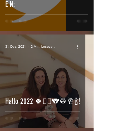
E N:
31. Dez. 2021
2 Min. Lesezeit
Hallo 2022 🍀🧚‍♂️🐨🥁🥂🍾!