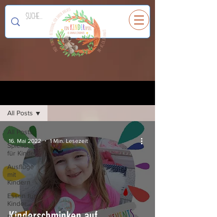
Ein
K
I
N
D
E
R
spiel
Registrieren
Blog
All Posts
All Posts
16. Mai 2022
1 Min. Lesezeit
Spielideen
für Kinder
Ausflüge
mit
Kindern
Essen für
Kinder
Kinderschminken auf