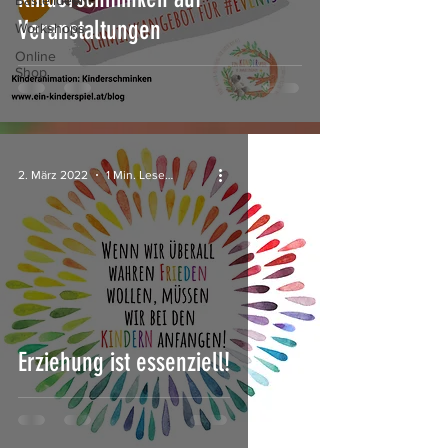
Bastelideen
Veranstaltungen
Workshops
Online
Shop
2. März 2022
1 Min. Lesezeit
Erziehung ist essenziell!