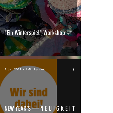
"Ein Winterspiel" Workshop ☃
2. Jan. 2022
1 Min. Lesezeit
NEW YEAR’S — N E U I G K E I T