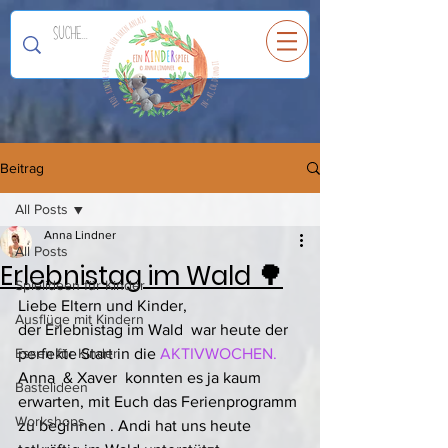
Ein
K
I
N
D
E
R
spiel
Beitrag
All Posts
Anna Lindner
All Posts
Erlebnistag im Wald 🌳
Spielideen für Kinder
Liebe Eltern und Kinder,
Ausflüge mit Kindern
der Erlebnistag im Wald  war heute der 
Essen für Kinder
perfekte Start in die 
AKTIVWOCHEN. 
Anna  & Xaver  konnten es ja kaum 
Bastelideen
erwarten, mit Euch das Ferienprogramm 
Workshops
zu beginnen . Andi hat uns heute 