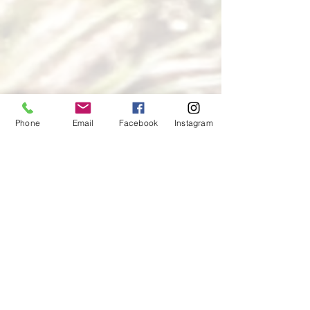
Phone
Email
Facebook
Instagram
#Babysitting
#Kinderbetreuung
#Spiele
#Österreich
#Bayern
#Salzburg
#Schweiz
#Kindergeburtstag
#Mottoparty
#EinKinderspiel
#Suedtirol
#Natur
#kreativ
#Paedagogin
#Wald
#Salzbugerland
#Aktivwochen
#Ausflug
#Ferienprogramm
#Sportimfreien
#ErlebnistagimWald
#Erlebnispaedagogik
#Spielideen
#HoferhelfenHofern
#Lungau
#Flachgau
#Waldspiele
#Wandertag
#Waldregeln