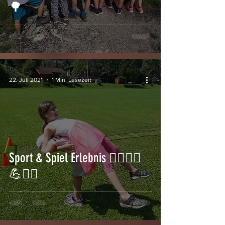
🌳
22. Juli 2021
1 Min. Lesezeit
Sport & Spiel Erlebnis 🏃‍♂️🏋️‍♀️
💪🤸‍♀️