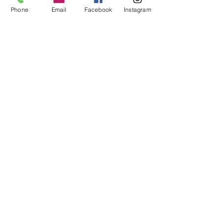
16. Juni 2021
1 Min. Lesezeit
Phone
Email
Facebook
Instagram
Ein Regenbogen Cocktail für
Kinder
4. Juni 2021
1 Min. Lesezeit