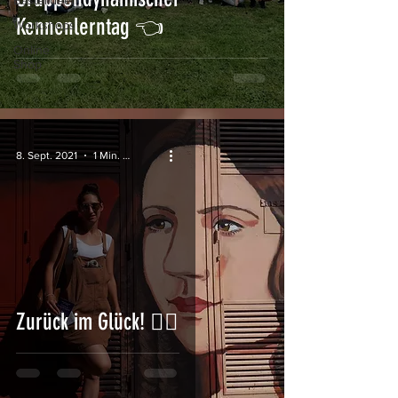
Bastelideen
Kennenlerntag 👈
Workshops
Online
Shop
8. Sept. 2021
1 Min. Lesezeit
Zurück im Glück! 🏳‍🌈