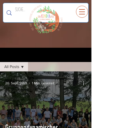
Ein
K
I
N
D
E
R
spiel
Registrieren
Blog
All Posts
All Posts
20. Sept. 2021
1 Min. Lesezeit
Spielideen
für Kinder
Ausflüge
mit
Kindern
Essen für
Kinder
Gruppendynamischer