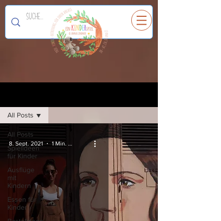
Ein
K
I
N
D
E
R
spiel
Registrieren
Blog
All Posts
All Posts
8. Sept. 2021
1 Min. Lesezeit
Spielideen
für Kinder
Ausflüge
mit
Kindern
Essen für
Kinder