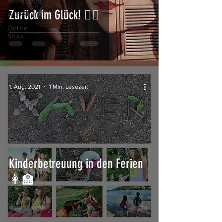
Bastelideen
Zurück im Glück! 🏳‍🌈
Workshops
Online
Shop
1. Aug. 2021
1 Min. Lesezeit
Kinderbetreuung in den Ferien
👩‍🏫