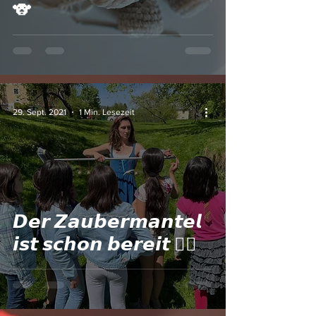
🐨
29. Sept. 2021
1 Min. Lesezeit
𝘿𝙚𝙧 𝙕𝙖𝙪𝙗𝙚𝙧𝙢𝙖𝙣𝙩𝙚𝙡
𝙞𝙨𝙩 𝙨𝙘𝙝𝙤𝙣 𝙗𝙚𝙧𝙚𝙞𝙩 🧙‍♂️