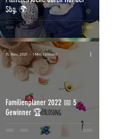
Bastelideen
Sbg. 🌍
Workshops
Online
Shop
15. Nov. 2021
1 Min. Lesezeit
Familienplaner 2022 📅 5
Gewinner 🏆