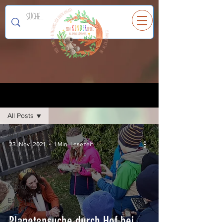
Ein
K
I
N
D
E
R
spiel
Registrieren
Blog
All Posts
All Posts
23. Nov. 2021
1 Min. Lesezeit
Spielideen
für Kinder
Ausflüge
mit
Kindern
Essen für
Kinder
Planetensuche durch Hof bei