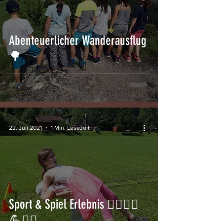
Abenteuerlicher Wanderausflug
🌳
22. Juli 2021
1 Min. Lesezeit
Sport & Spiel Erlebnis 🏃‍♂️🏋️‍♀️
💪🤸‍♀️