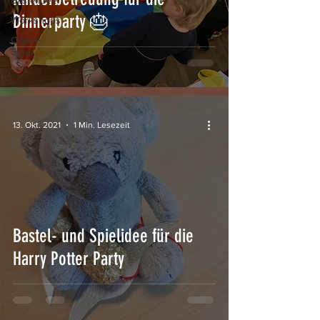
Bastelideen
Dinnerparty 🎂
Workshops
Online
Shop
13. Okt. 2021
1 Min. Lesezeit
Bastel- und Spielidee für die
Harry Potter Party