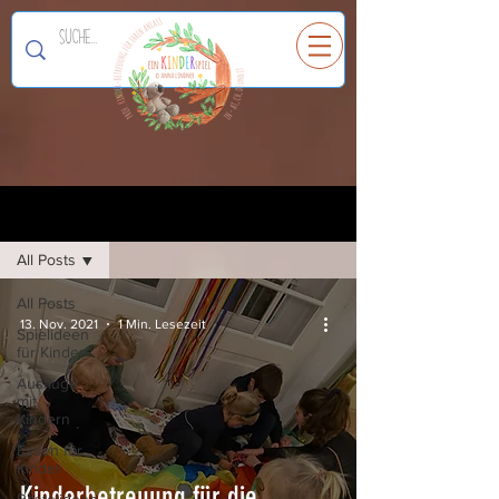
Ein
K
I
N
D
E
R
spiel
Registrieren
Blog
All Posts
All Posts
13. Nov. 2021
1 Min. Lesezeit
Spielideen
für Kinder
Ausflüge
mit
Kindern
Essen für
Kinder
Kinderbetreuung für die