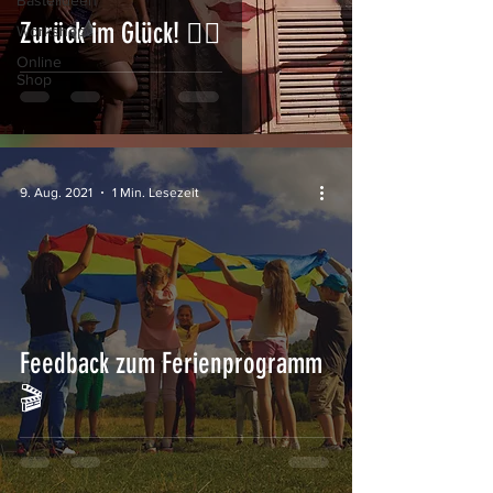
Bastelideen
Zurück im Glück! 🏳‍🌈
Workshops
Online
Shop
9. Aug. 2021
1 Min. Lesezeit
Feedback zum Ferienprogramm
🎬