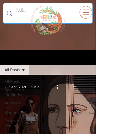
Ein
K
I
N
D
E
R
spiel
Registrieren
Blog
All Posts
All Posts
8. Sept. 2021
1 Min. Lesezeit
Spielideen
für Kinder
Ausflüge
mit
Kindern
Essen für
Kinder