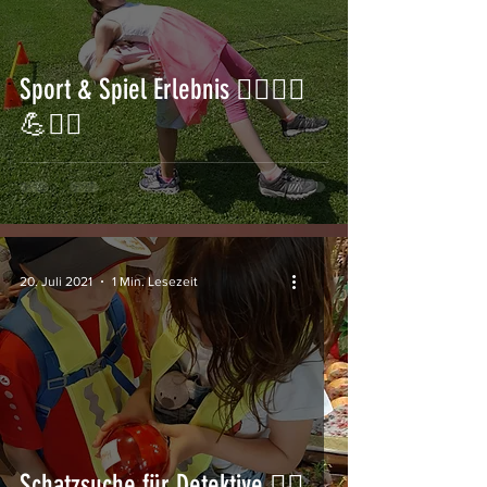
Sport & Spiel Erlebnis 🏃‍♂️🏋️‍♀️
💪🤸‍♀️
20. Juli 2021
1 Min. Lesezeit
Schatzsuche für Detektive 🕵️‍♂️