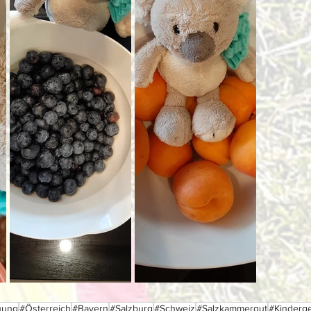
uung
#Österreich
#Bayern
#Salzburg
#Schweiz
#Salzkammergut
#Kinderge