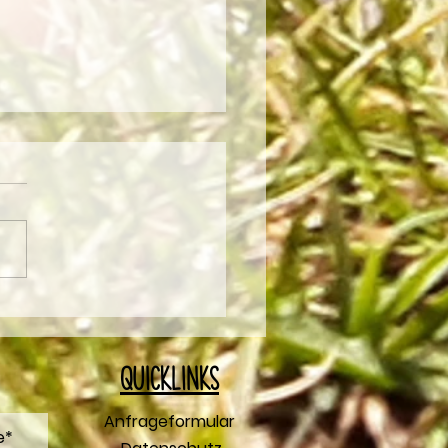
rstriezel Rezept
Q
uicklinks
Anfrageformular