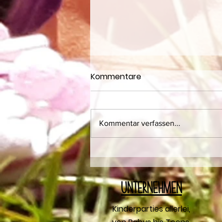
Kommentare
Kommentar verfassen...
🌈Kochparty mit Anna und
Xaver
U
nternehmen
Kinderparties allerlei,