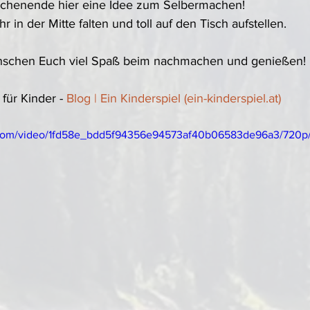
chenende hier eine Idee zum Selbermachen! 
r in der Mitte falten und toll auf den Tisch aufstellen. 
nschen Euch viel Spaß beim nachmachen und genießen!
für Kinder - 
Blog | Ein Kinderspiel (ein-kinderspiel.at)
ic.com/video/1fd58e_bdd5f94356e94573af40b06583de96a3/720p