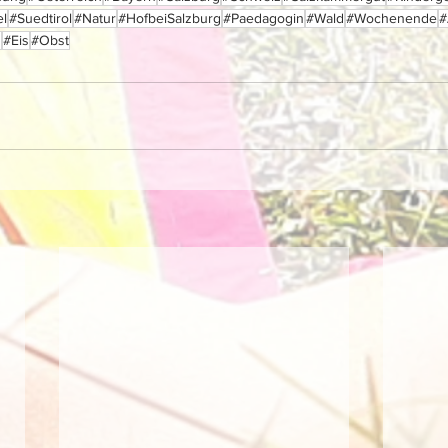
el
#Suedtirol
#Natur
#HofbeiSalzburg
#Paedagogin
#Wald
#Wochenende
#
g
#Eis
#Obst