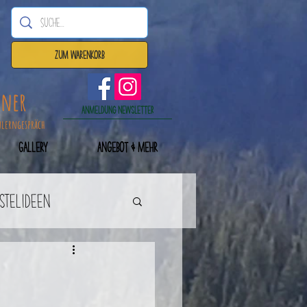
Zum Warenkorb
dner
Anmeldung Newsletter
nlerngespräch
Gallery
Angebot & mehr
astelideen