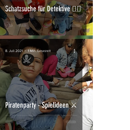
Bastelideen
Schatzsuche für Detektive 🕵️‍♂️
Workshops
Online
Shop
8. Juli 2021
1 Min. Lesezeit
Piratenparty - Spielideen ⚔