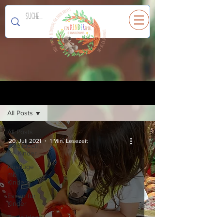
Ein
K
I
N
D
E
R
spiel
Registrieren
Blog
All Posts
All Posts
20. Juli 2021
1 Min. Lesezeit
Spielideen
für Kinder
Ausflüge
mit
Kindern
Essen für
Kinder