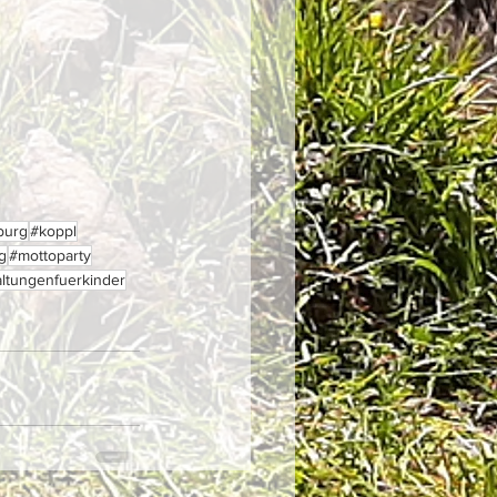
burg
#koppl
g
#mottoparty
altungenfuerkinder