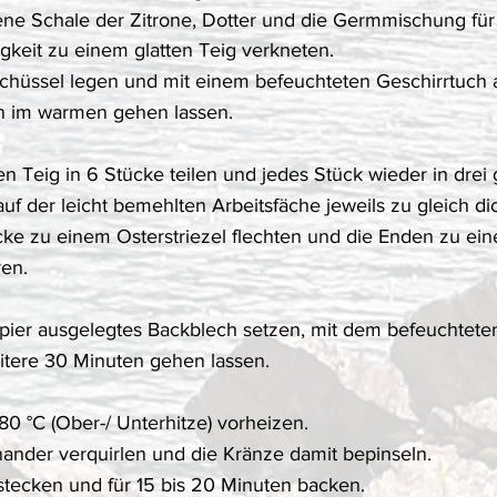
bene Schale der Zitrone, Dotter und die Germmischung für
gkeit zu einem glatten Teig verkneten.
Schüssel legen und mit einem befeuchteten Geschirrtuch
en im warmen gehen lassen.
 Teig in 6 Stücke teilen und jedes Stück wieder in drei 
auf der leicht bemehlten Arbeitsfäche jeweils zu gleich di
cke zu einem Osterstriezel flechten und die Enden zu ei
en. 
apier ausgelegtes Backblech setzen, mit dem befeuchtete
itere 30 Minuten gehen lassen.
80 °C (Ober-/ Unterhitze) vorheizen. 
nander verquirlen und die Kränze damit bepinseln. 
e stecken und für 15 bis 20 Minuten backen.