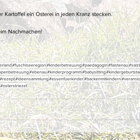
r Kartoffel ein Osterei in jeden Kranz stecken.
eim Nachmachen! 
erland
#fuschlseeregion
#kinderbetreuung
#paedagogin
#faistenau
#salz
ppenbetreuung
#ebenau
#kinderprogramm
#babysitting
#kindergeburtsta
#rezept
#ideensammlung
#essenfuerkinder
#backenmitkindern
#veranst
#osterstriezel