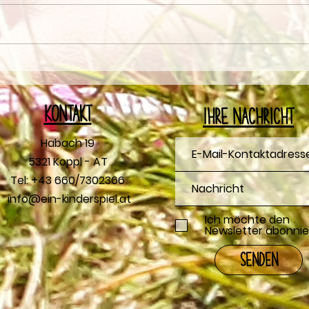
RAINBOW Cooking
*NEU
Kontakt
Ihre Nachricht
Habach 19
5321 Koppl - AT
Tel: +43 660/7302366
info@ein-kinderspiel.at
Ich möchte den
Newsletter abonnie
Senden