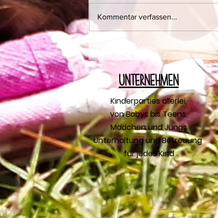
Kommentar verfassen...
🌈Kochparty mit Anna und
Xaver
U
nternehmen
Kinderparties allerlei,
von Babys bis Teens,
Mädchen und Jungs
Unterhaltung und Betreuung
für jedes Kind