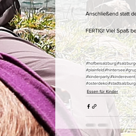
Anschließend statt de
FERTIG! Viel Spaß b
#hofbeisalzburg
#salzburg
#plainfeld
#hintersee
#gru
#kinderparty
#kinderevent
#osterdeko
#stadtsalzburg
Essen für Kinder