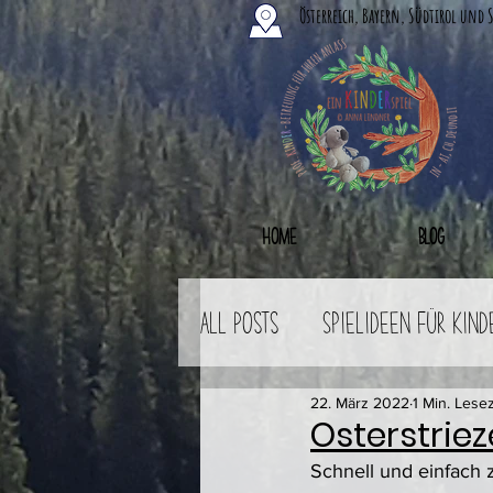
Österreich, Bayern, Südtirol und 
Home
Blog
All Posts
Spielideen für Kind
Workshops
22. März 2022
Online Shop
1 Min. Lesez
Osterstriez
Schnell und einfach