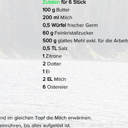
Zutaten
 für 6 Stück
100 g 
Butter
200 ml 
Milch
0,5 Würfel 
frischer Germ
60 g 
Feinkristallzucker
500 g 
glattes Mehl exkl. für die Arbeit
0,5 TL 
Salz
1 
Zitrone
2 
Dotter
1 
Ei
2 EL 
Milch
6 
Ostereier 
und im gleichen Topf die Milch erwärmen. 
nrühren, bis alles aufgelöst ist.