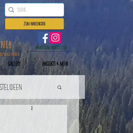
Zum Warenkorb
dner
Anmeldung Newsletter
nlerngespräch
Gallery
Angebot & mehr
astelideen