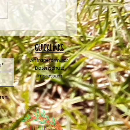
* Mottotorten
Q
uicklinks
Anfrageformular
Datenschutz
Impressum
ren.