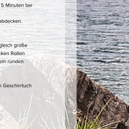
 5 Minuten bei 
 abdecken.
gleich große 
cken Rollen 
nem runden 
n Geschirrtuch 