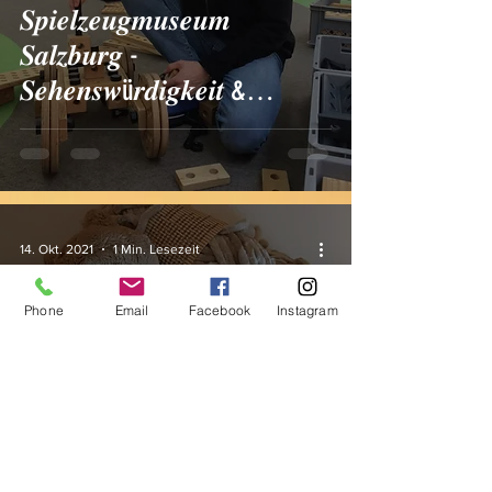
𝑺𝒑𝒊𝒆𝒍𝒛𝒆𝒖𝒈𝒎𝒖𝒔𝒆𝒖𝒎
𝑺𝒂𝒍𝒛𝒃𝒖𝒓𝒈 -
𝑺𝒆𝒉𝒆𝒏𝒔𝒘ü𝒓𝒅𝒊𝒈𝒌𝒆𝒊𝒕 &
𝑨𝒖𝒔𝒇𝒍𝒖𝒈𝒔
14. Okt. 2021
1 Min. Lesezeit
Phone
Email
Facebook
Instagram
Work in progress... Surprise!
🐨