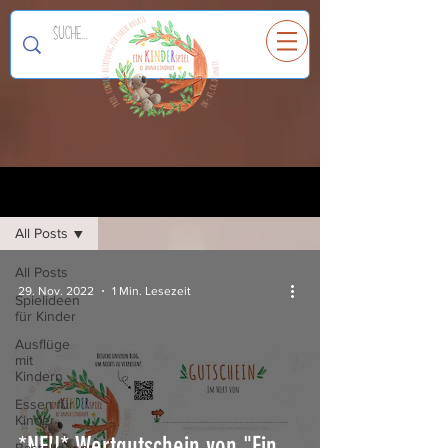
Ein
K
I
N
D
E
R
spiel
Registrieren
Blog
All Posts
All Posts
29. Nov. 2022
1 Min. Lesezeit
Spielideen
für Kinder
Ausflüge
mit
Kindern
Essen für
Kinder
*NEU* Wertgutschein von "Ein