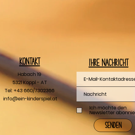
Kontakt
Ihre Nachricht
Habach 19
5321 Koppl - AT
Tel: +43 660/7302366
info@ein-kinderspiel.at
Ich möchte den
Newsletter abonnie
Senden