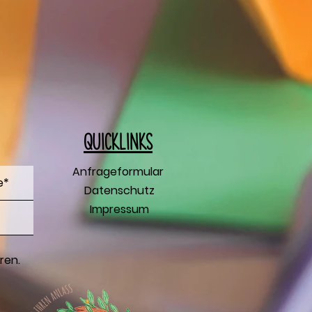
Q
uicklinks
Anfrageformular
Datenschutz
Impressum
ren.