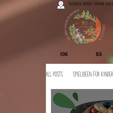
Österreich, Bayern, Südtirol und 
Home
Blog
All Posts
Spielideen für Kinde
Bastelideen
Workshops