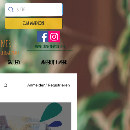
Zum Warenkorb
dner
Anmeldung Newsletter
nlerngespräch
Gallery
Angebot & mehr
Anmelden/ Registrieren