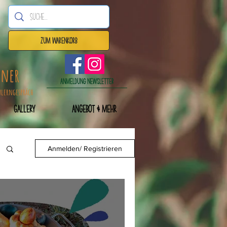
Zum Warenkorb
dner
Anmeldung Newsletter
nlerngespräch
Gallery
Angebot & mehr
Anmelden/ Registrieren