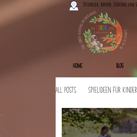
Österreich, Bayern, Südtirol und 
Home
Blog
All Posts
Spielideen für Kinde
Bastelideen
Workshops