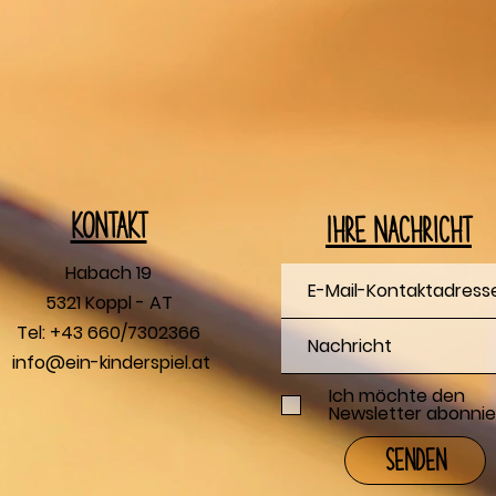
Kontakt
Ihre Nachricht
Habach 19
5321 Koppl - AT
Tel: +43 660/7302366
info@ein-kinderspiel.at
Ich möchte den
Newsletter abonnie
Senden