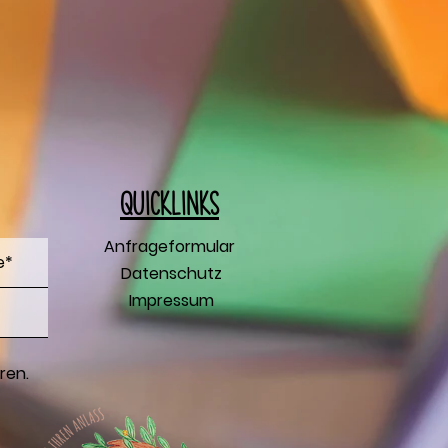
Q
uicklinks
Anfrageformular
Datenschutz
Impressum
ren.