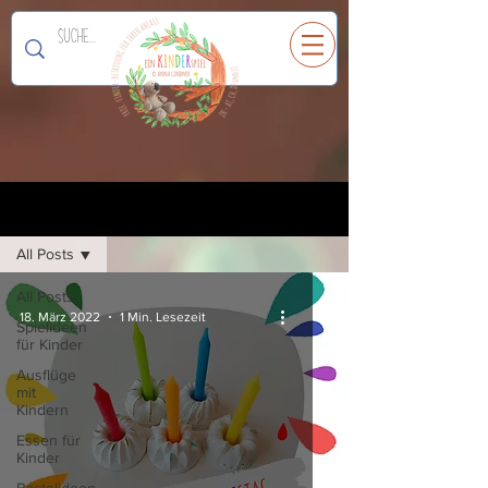
Ein
K
I
N
D
E
R
spiel
Registrieren
Blog
All Posts
All Posts
18. März 2022
1 Min. Lesezeit
Spielideen
für Kinder
Ausflüge
mit
Kindern
Essen für
Kinder