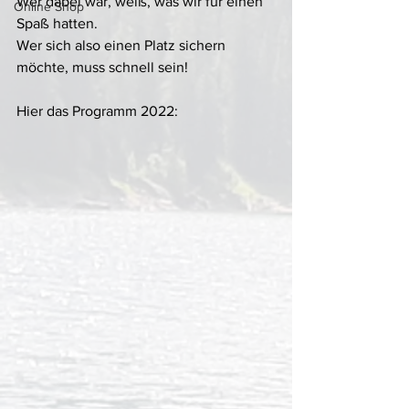
Wer dabei war, weiß, was wir für einen 
Online Shop
Spaß hatten. 
Wer sich also einen Platz sichern 
möchte, muss schnell sein! 
Hier das Programm 2022: