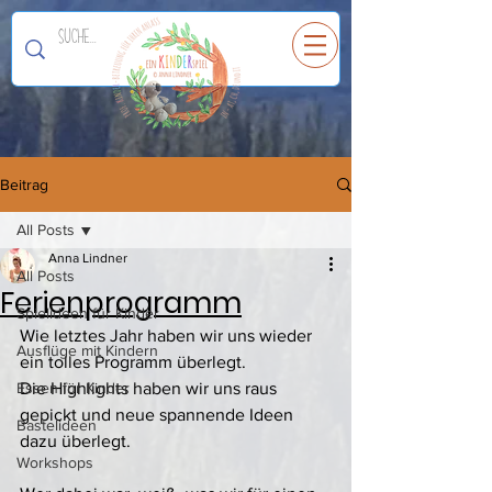
Ein
K
I
N
D
E
R
spiel
Beitrag
All Posts
Anna Lindner
All Posts
Ferienprogramm
Spielideen für Kinder
Wie letztes Jahr haben wir uns wieder 
Ausflüge mit Kindern
ein tolles Programm überlegt.
Essen für Kinder
Die Highlights haben wir uns raus 
gepickt und neue spannende Ideen 
Bastelideen
dazu überlegt. 
Workshops