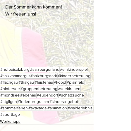
Der Sommer kann kommen! 
Wir freuen uns! 
#hofbeisalzburg
#salzburgerland
#einkinderspiel
#salzkammergut
#salzburgstadt
#kinderbetreuung
#flachgau
#thalgau
#faistenau
#koppl
#plainfeld
#hintersee
#gruppenbetreuung
#seekirchen
#mondsee
#ebenau
#eugendorf
#schatzsuche
#stgilgen
#ferienprogramm
#kinderangebot
#sommerferien
#aktivtage
#animation
#walderlebnis
#sporttage
Workshops