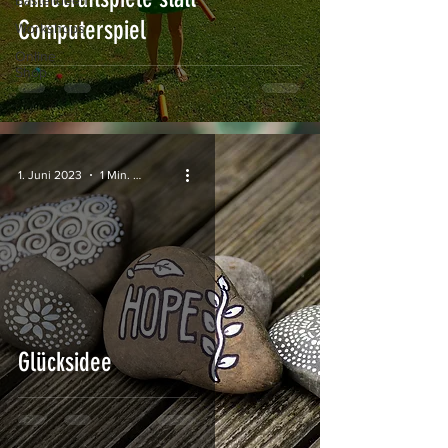
Bastelideen
Computerspiel
Workshops
Online
Shop
1. Juni 2023
1 Min. Lesezeit
Glücksidee