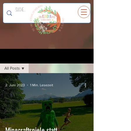
Ein
K
I
N
D
E
R
spiel
Registrieren
Blog
All Posts
All Posts
2. Juni 2023
1 Min. Lesezeit
Spielideen
für Kinder
Ausflüge
mit
Kindern
Essen für
Kinder
Minecraftspiele statt