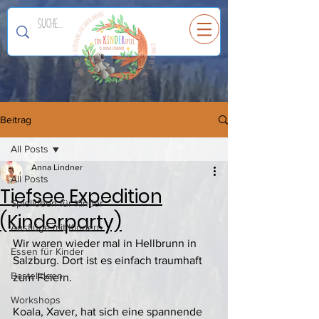
Ein
K
I
N
D
E
R
spiel
Beitrag
All Posts
Anna Lindner
All Posts
Tiefsee Expedition
Spielideen für Kinder
(Kinderparty)
Ausflüge mit Kindern
Wir waren wieder mal in Hellbrunn in 
Essen für Kinder
Salzburg. Dort ist es einfach traumhaft 
Bastelideen
zum Feiern. 
Workshops
Koala, Xaver, hat sich eine spannende 