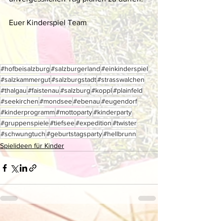
Euer Kinderspiel Team 
#hofbeisalzburg
#salzburgerland
#einkinderspiel
#salzkammergut
#salzburgstadt
#strasswalchen
#thalgau
#faistenau
#salzburg
#koppl
#plainfeld
#seekirchen
#mondsee
#ebenau
#eugendorf
#kinderprogramm
#mottoparty
#kinderparty
#gruppenspiele
#tiefsee
#expedition
#twister
#schwungtuch
#geburtstagsparty
#hellbrunn
Spielideen für Kinder