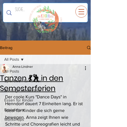
Ein
K
I
N
D
E
R
spiel
Beitrag
All Posts
Anna Lindner
All Posts
Tanzen 💃🕺 in den
Spielideen für Kinder
Semesterferien
Ausflüge mit Kindern
Der coole Kurs "Dance Days" in 
Essen für Kinder
Henndorf dauert 7 Einheiten lang. Er ist 
Bastelideen
ideal für Kinder die sich gerne 
bewegen. Anna zeigt Ihnen wie 
Workshops
Schritte und Choreografien leicht und 