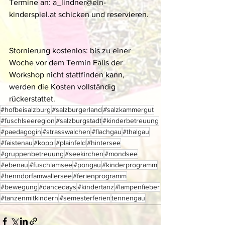
Termine an: a_lindner@ein-
kinderspiel.at schicken und reservieren. 
Stornierung kostenlos: bis zu einer 
Woche vor dem Termin Falls der 
Workshop nicht stattfinden kann, 
werden die Kosten vollständig 
rückerstattet.
#hofbeisalzburg
#salzburgerland
#salzkammergut
#fuschlseeregion
#salzburgstadt
#kinderbetreuung
#paedagogin
#strasswalchen
#flachgau
#thalgau
#faistenau
#koppl
#plainfeld
#hintersee
#gruppenbetreuung
#seekirchen
#mondsee
#ebenau
#fuschlamsee
#pongau
#kinderprogramm
#henndorfamwallersee
#ferienprogramm
#bewegung
#dancedays
#kindertanz
#lampenfieber
#tanzenmitkindern
#semesterferien
tennengau