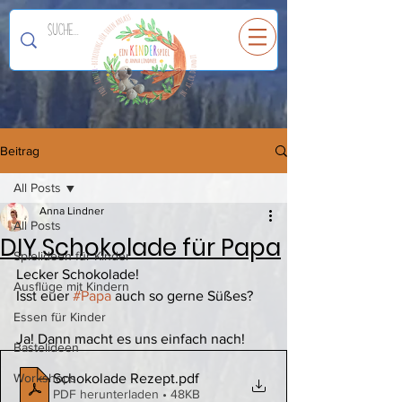
Ein
K
I
N
D
E
R
spiel
Beitrag
All Posts
Anna Lindner
All Posts
DIY Schokolade für Papa
Spielideen für Kinder
Lecker Schokolade! 
Ausflüge mit Kindern
Isst euer 
#Papa
 auch so gerne Süßes? 
Essen für Kinder
Ja! Dann macht es uns einfach nach! 
Bastelideen
Schokolade Rezept
.pdf
Workshops
PDF herunterladen • 48KB