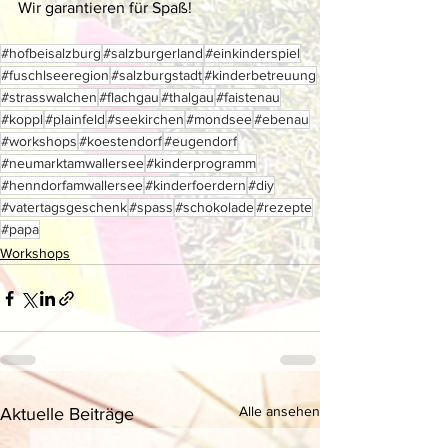
Wir garantieren für Spaß! 
#hofbeisalzburg
#salzburgerland
#einkinderspiel
#fuschlseeregion
#salzburgstadt
#kinderbetreuung
#strasswalchen
#flachgau
#thalgau
#faistenau
#koppl
#plainfeld
#seekirchen
#mondsee
#ebenau
#workshops
#koestendorf
#eugendorf
#neumarktamwallersee
#kinderprogramm
#henndorfamwallersee
#kinderfoerdern
#diy
#vatertagsgeschenk
#spass
#schokolade
#rezepte
#papa
Workshops
Alle ansehen
Aktuelle Beiträge