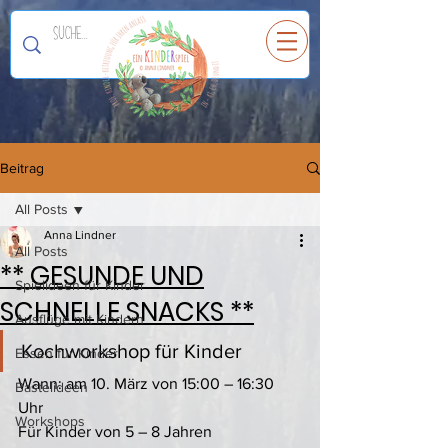
Ein
K
I
N
D
E
R
spiel
Beitrag
All Posts
Anna Lindner
All Posts
** GESUNDE UND
Spielideen für Kinder
SCHNELLE SNACKS **
Ausflüge mit Kindern
Kochworkshop für Kinder 
Essen für Kinder
Wann: am 10. März von 15:00 – 16:30 
Bastelideen
Uhr
Workshops
Für Kinder von 5 – 8 Jahren