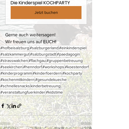
Die Kinderspiel KOCHPARTY
Jetzt buchen
Gerne auch weitersagen!
Wir freuen uns auf EUCH!
#hofbeisalzburg
#salzburgerland
#einkinderspiel
#salzkammergut
#salzburgstadt
#paedagogin
#strasswalchen
#flachgau
#gruppenbetreuung
#seekirchen
#henndorf
#workshops
#koestendorf
#kinderprogramm
#kinderfoerdern
#kochparty
#kochenmitkindern
#gesundekueche
#schnellesnacks
kinderbetreuung
#veranstaltungfuerkinder
#kidstime