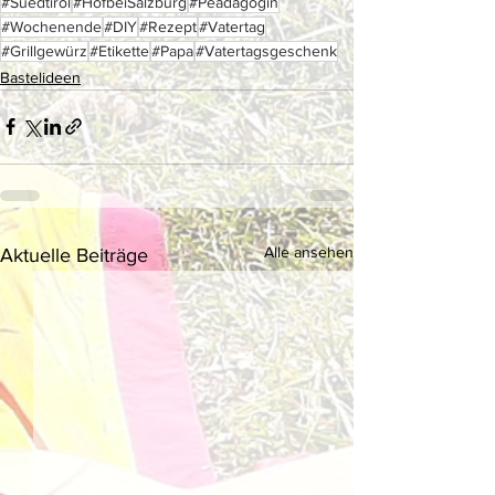
#Suedtirol
#HofbeiSalzburg
#Peadagogin
#Wochenende
#DIY
#Rezept
#Vatertag
#Grillgewürz
#Etikette
#Papa
#Vatertagsgeschenk
Bastelideen
Alle ansehen
Aktuelle Beiträge