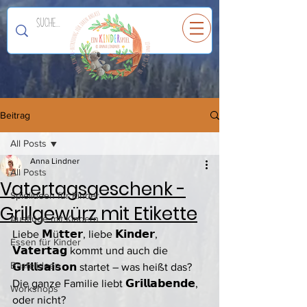
Ein
K
I
N
D
E
R
spiel
Beitrag
All Posts
Anna Lindner
All Posts
Vatertagsgeschenk -
Spielideen für Kinder
Grillgewürz mit Etikette
Ausflüge mit Kindern
Liebe 𝗠ü𝘁𝘁𝗲𝗿, liebe 𝗞𝗶𝗻𝗱𝗲𝗿,
Essen für Kinder
𝗩𝗮𝘁𝗲𝗿𝘁𝗮𝗴 kommt und auch die 
Bastelideen
𝗚𝗿𝗶𝗹𝗹𝘀𝗮𝗶𝘀𝗼𝗻 startet – was heißt das?
Die ganze Familie liebt 𝗚𝗿𝗶𝗹𝗹𝗮𝗯𝗲𝗻𝗱𝗲, 
Workshops
oder nicht?