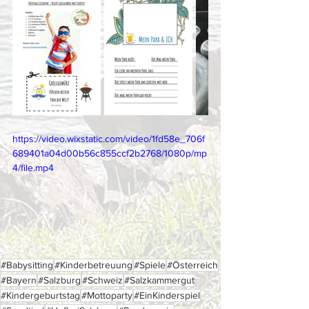
https://video.wixstatic.com/video/1fd58e_706f
689401a04d00b56c855ccf2b2768/1080p/mp
4/file.mp4
#Babysitting
#Kinderbetreuung
#Spiele
#Österreich
#Bayern
#Salzburg
#Schweiz
#Salzkammergut
#Kindergeburtstag
#Mottoparty
#EinKinderspiel