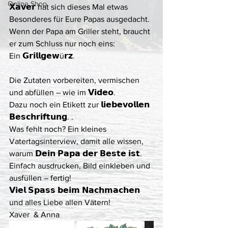
Online Shop
𝗫𝗮𝘃𝗲𝗿 hat sich dieses Mal etwas 
Besonderes für Eure Papas ausgedacht.
Wenn der Papa am Griller steht, braucht 
er zum Schluss nur noch eins:
Ein 𝗚𝗿𝗶𝗹𝗹𝗴𝗲𝘄ü𝗿𝘇.
Die Zutaten vorbereiten, vermischen 
und abfüllen – wie im 𝗩𝗶𝗱𝗲𝗼. 
Dazu noch ein Etikett zur 𝗹𝗶𝗲𝗯𝗲𝘃𝗼𝗹𝗹𝗲𝗻 
𝗕𝗲𝘀𝗰𝗵𝗿𝗶𝗳𝘁𝘂𝗻𝗴. .
Was fehlt noch? Ein kleines 
Vatertagsinterview, damit alle wissen,
warum 𝗗𝗲𝗶𝗻 𝗣𝗮𝗽𝗮 𝗱𝗲𝗿 𝗕𝗲𝘀𝘁𝗲 𝗶𝘀𝘁. 
Einfach ausdrucken, Bild einkleben und 
ausfüllen – fertig!
𝗩𝗶𝗲𝗹 𝗦𝗽𝗮𝘀𝘀 𝗯𝗲𝗶𝗺 𝗡𝗮𝗰𝗵𝗺𝗮𝗰𝗵𝗲𝗻 
und alles Liebe allen Vätern!
Xaver  & Anna 