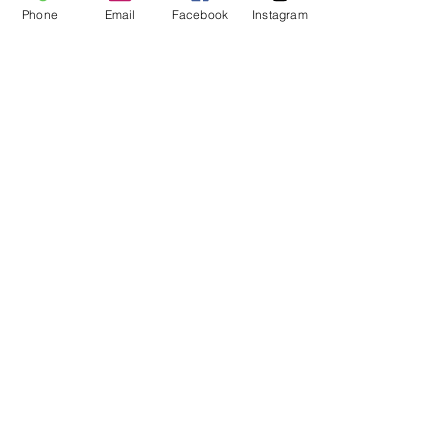
von Babys bis Teens,
Phone
Email
Facebook
Instagram
Mädchen und Jungs
Unterhaltung und Betreuung
für jedes Kind
Kontakt
Habach 19
5321 Koppl - AT
Tel: +43 660/7302366
info@ein-kinderspiel.at
Ihre Nachricht