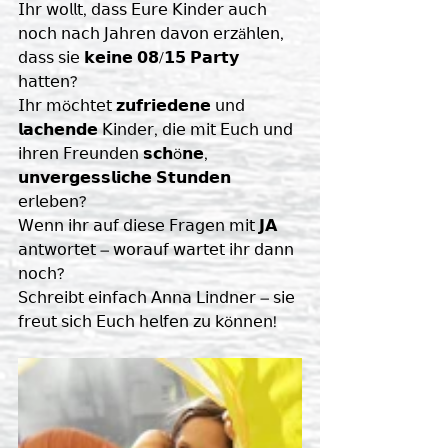
𝖨𝗁𝗋 𝗐𝗈𝗅𝗅𝗍, 𝖽𝖺𝗌𝗌 𝖤𝗎𝗋𝖾 𝖪𝗂𝗇𝖽𝖾𝗋 𝖺𝗎𝖼𝗁 
𝗇𝗈𝖼𝗁 𝗇𝖺𝖼𝗁 𝖩𝖺𝗁𝗋𝖾𝗇 𝖽𝖺𝗏𝗈𝗇 𝖾𝗋𝗓ä𝗁𝗅𝖾𝗇, 
𝖽𝖺𝗌𝗌 𝗌𝗂𝖾 𝗸𝗲𝗶𝗻𝗲 𝟬𝟴/𝟭𝟱 𝗣𝗮𝗿𝘁𝘆 
𝗁𝖺𝗍𝗍𝖾𝗇? 
𝖨𝗁𝗋 𝗆ö𝖼𝗁𝗍𝖾𝗍 𝘇𝘂𝗳𝗿𝗶𝗲𝗱𝗲𝗻𝗲 𝗎𝗇𝖽 
𝗹𝗮𝗰𝗵𝗲𝗻𝗱𝗲 𝖪𝗂𝗇𝖽𝖾𝗋, 𝖽𝗂𝖾 𝗆𝗂𝗍 𝖤𝗎𝖼𝗁 𝗎𝗇𝖽 
𝗂𝗁𝗋𝖾𝗇 𝖥𝗋𝖾𝗎𝗇𝖽𝖾𝗇 𝘀𝗰𝗵ö𝗻𝗲, 
𝘂𝗻𝘃𝗲𝗿𝗴𝗲𝘀𝘀𝗹𝗶𝗰𝗵𝗲 𝗦𝘁𝘂𝗻𝗱𝗲𝗻 
𝖾𝗋𝗅𝖾𝖻𝖾𝗇? 
𝖶𝖾𝗇𝗇 𝗂𝗁𝗋 𝖺𝗎𝖿 𝖽𝗂𝖾𝗌𝖾 𝖥𝗋𝖺𝗀𝖾𝗇 𝗆𝗂𝗍 𝗝𝗔 
𝖺𝗇𝗍𝗐𝗈𝗋𝗍𝖾𝗍 – 𝗐𝗈𝗋𝖺𝗎𝖿 𝗐𝖺𝗋𝗍𝖾𝗍 𝗂𝗁𝗋 𝖽𝖺𝗇𝗇 
𝗇𝗈𝖼𝗁?
𝖲𝖼𝗁𝗋𝖾𝗂𝖻𝗍 𝖾𝗂𝗇𝖿𝖺𝖼𝗁 𝖠𝗇𝗇𝖺 𝖫𝗂𝗇𝖽𝗇𝖾𝗋 – 𝗌𝗂𝖾 
𝖿𝗋𝖾𝗎𝗍 𝗌𝗂𝖼𝗁 𝖤𝗎𝖼𝗁 𝗁𝖾𝗅𝖿𝖾𝗇 𝗓𝗎 𝗄ö𝗇𝗇𝖾𝗇! 