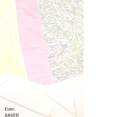
𝖤𝗎𝖾𝗋, 
𝖷𝖠𝖵𝖤𝖱