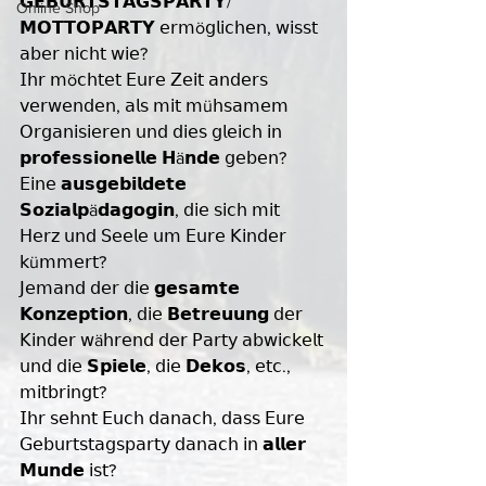
𝗚𝗘𝗕𝗨𝗥𝗧𝗦𝗧𝗔𝗚𝗦𝗣𝗔𝗥𝗧𝗬/
Online Shop
𝗠𝗢𝗧𝗧𝗢𝗣𝗔𝗥𝗧𝗬 𝖾𝗋𝗆ö𝗀𝗅𝗂𝖼𝗁𝖾𝗇, 𝗐𝗂𝗌𝗌𝗍 
𝖺𝖻𝖾𝗋 𝗇𝗂𝖼𝗁𝗍 𝗐𝗂𝖾? 
𝖨𝗁𝗋 𝗆ö𝖼𝗁𝗍𝖾𝗍 𝖤𝗎𝗋𝖾 𝖹𝖾𝗂𝗍 𝖺𝗇𝖽𝖾𝗋𝗌 
𝗏𝖾𝗋𝗐𝖾𝗇𝖽𝖾𝗇, 𝖺𝗅𝗌 𝗆𝗂𝗍 𝗆ü𝗁𝗌𝖺𝗆𝖾𝗆 
𝖮𝗋𝗀𝖺𝗇𝗂𝗌𝗂𝖾𝗋𝖾𝗇 𝗎𝗇𝖽 𝖽𝗂𝖾𝗌 𝗀𝗅𝖾𝗂𝖼𝗁 𝗂𝗇 
𝗽𝗿𝗼𝗳𝗲𝘀𝘀𝗶𝗼𝗻𝗲𝗹𝗹𝗲 𝗛ä𝗻𝗱𝗲 𝗀𝖾𝖻𝖾𝗇? 
𝖤𝗂𝗇𝖾 𝗮𝘂𝘀𝗴𝗲𝗯𝗶𝗹𝗱𝗲𝘁𝗲 
𝗦𝗼𝘇𝗶𝗮𝗹𝗽ä𝗱𝗮𝗴𝗼𝗴𝗶𝗻, 𝖽𝗂𝖾 𝗌𝗂𝖼𝗁 𝗆𝗂𝗍 
𝖧𝖾𝗋𝗓 𝗎𝗇𝖽 𝖲𝖾𝖾𝗅𝖾 𝗎𝗆 𝖤𝗎𝗋𝖾 𝖪𝗂𝗇𝖽𝖾𝗋 
𝗄ü𝗆𝗆𝖾𝗋𝗍? 
𝖩𝖾𝗆𝖺𝗇𝖽 𝖽𝖾𝗋 𝖽𝗂𝖾 𝗴𝗲𝘀𝗮𝗺𝘁𝗲 
𝗞𝗼𝗻𝘇𝗲𝗽𝘁𝗶𝗼𝗻, 𝖽𝗂𝖾 𝗕𝗲𝘁𝗿𝗲𝘂𝘂𝗻𝗴 𝖽𝖾𝗋 
𝖪𝗂𝗇𝖽𝖾𝗋 𝗐ä𝗁𝗋𝖾𝗇𝖽 𝖽𝖾𝗋 𝖯𝖺𝗋𝗍𝗒 𝖺𝖻𝗐𝗂𝖼𝗄𝖾𝗅𝗍 
𝗎𝗇𝖽 𝖽𝗂𝖾 𝗦𝗽𝗶𝗲𝗹𝗲, 𝖽𝗂𝖾 𝗗𝗲𝗸𝗼𝘀, 𝖾𝗍𝖼., 
𝗆𝗂𝗍𝖻𝗋𝗂𝗇𝗀𝗍? 
𝖨𝗁𝗋 𝗌𝖾𝗁𝗇𝗍 𝖤𝗎𝖼𝗁 𝖽𝖺𝗇𝖺𝖼𝗁, 𝖽𝖺𝗌𝗌 𝖤𝗎𝗋𝖾 
𝖦𝖾𝖻𝗎𝗋𝗍𝗌𝗍𝖺𝗀𝗌𝗉𝖺𝗋𝗍𝗒 𝖽𝖺𝗇𝖺𝖼𝗁 𝗂𝗇 𝗮𝗹𝗹𝗲𝗿 
𝗠𝘂𝗻𝗱𝗲 𝗂𝗌𝗍? 