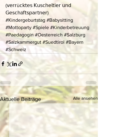
(𝗏𝖾𝗋𝗋ü𝖼𝗄𝗍𝖾𝗌 𝖪𝗎𝗌𝖼𝗁𝖾𝗅𝗍𝗂𝖾𝗋 𝗎𝗇𝖽 
𝖦𝖾𝗌𝖼𝗁ä𝖿𝗍𝗌𝗉𝖺𝗋𝗍𝗇𝖾𝗋)
#Kindergeburtstag
#Babysitting
#Mottoparty
#Spiele
#Kinderbetreuung
#Paedagogin
#Oesterreich
#Salzburg
#Salzkammergut
#Suedtirol
#Bayern
#Schweiz
Alle ansehen
Aktuelle Beiträge