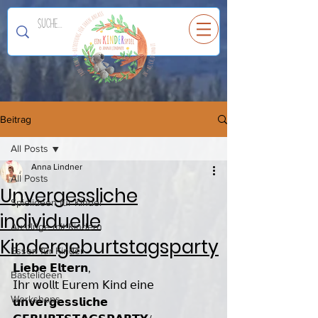
Ein
K
I
N
D
E
R
spiel
Beitrag
All Posts
Anna Lindner
All Posts
Unvergessliche
Spielideen für Kinder
individuelle
Ausflüge mit Kindern
Kindergeburtstagsparty
Essen für Kinder
𝗟𝗶𝗲𝗯𝗲 𝗘𝗹𝘁𝗲𝗿𝗻,
Bastelideen
𝖨𝗁𝗋 𝗐𝗈𝗅𝗅𝗍 𝖤𝗎𝗋𝖾𝗆 𝖪𝗂𝗇𝖽 𝖾𝗂𝗇𝖾 
Workshops
𝘂𝗻𝘃𝗲𝗿𝗴𝗲𝘀𝘀𝗹𝗶𝗰𝗵𝗲 