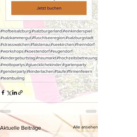
Jetzt buchen
#hofbeisalzburg
#salzburgerland
#einkinderspiel
#salzkammergut
#fuschlseeregion
#salzburgstadt
#strasswalchen
#faistenau
#seekirchen
#henndorf
#workshops
#koestendorf
#eugendorf
#kindergeburtstag
#neumarkt
#hochzeitsbetreuung
#mottopartys
#gluecklichekinder
#gartenparty
#genderparty
#kinderlachen
#taufe
#firmenfeiern
#teambuiling
Alle ansehen
Aktuelle Beiträge