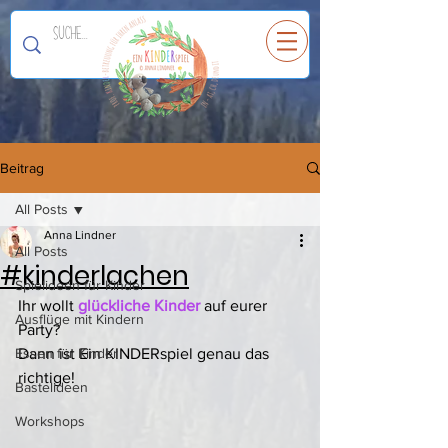
Ein
K
I
N
D
E
R
spiel
Beitrag
All Posts
Anna Lindner
All Posts
#kinderlachen
Spielideen für Kinder
Ihr wollt 
glückliche Kinder
 auf eurer 
Ausflüge mit Kindern
Party? 
Essen für Kinder
Dann ist Ein KINDERspiel genau das 
richtige! 
Bastelideen
Workshops