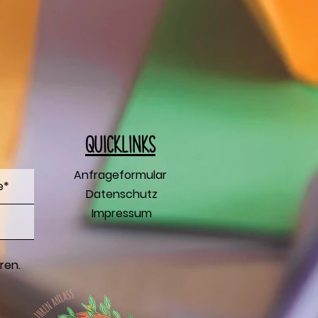
Q
uicklinks
Anfrageformular
Datenschutz
Impressum
ren.