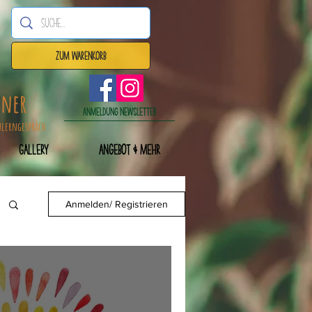
Zum Warenkorb
dner
Anmeldung Newsletter
nlerngespräch
Gallery
Angebot & mehr
Anmelden/ Registrieren