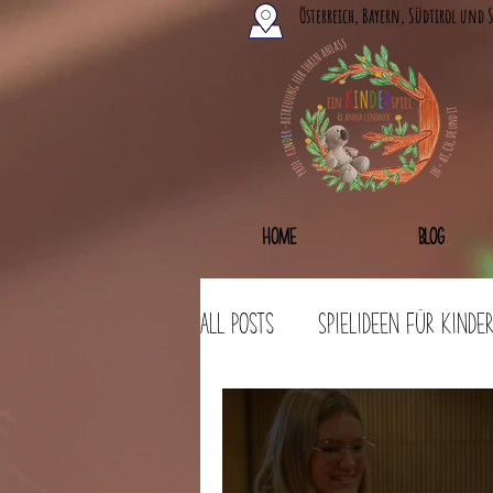
Österreich, Bayern, Südtirol und 
Home
Blog
All Posts
Spielideen für Kinde
Bastelideen
Workshops