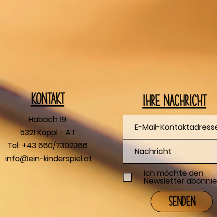
Kontakt
Ihre Nachricht
Habach 19
5321 Koppl - AT
Tel: +43 660/7302366
info@ein-kinderspiel.at
Ich möchte den
Newsletter abonnie
Senden