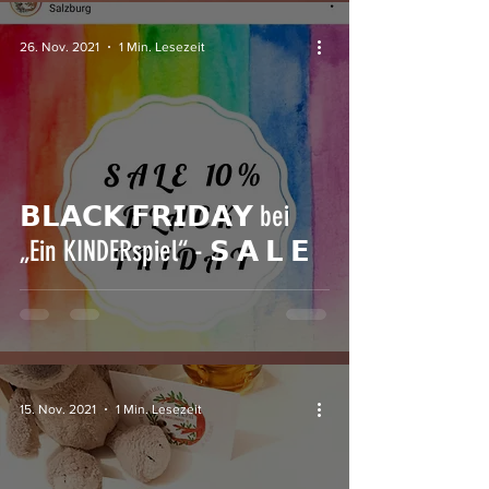
26. Nov. 2021
1 Min. Lesezeit
𝗕𝗟𝗔𝗖𝗞 𝗙𝗥𝗜𝗗𝗔𝗬 bei
„Ein KINDERspiel“ - 𝗦 𝗔 𝗟 𝗘
15. Nov. 2021
1 Min. Lesezeit