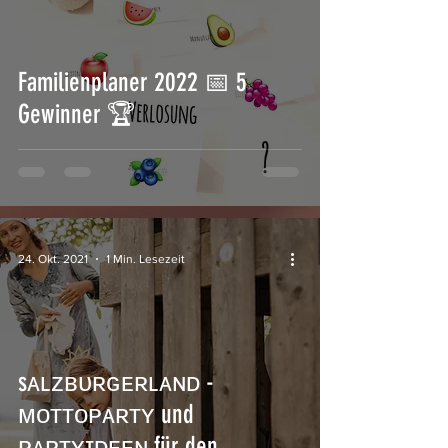
Familienplaner 2022 📅 5
Gewinner 🏆
24. Okt. 2021
1 Min. Lesezeit
sᴀʟᴢʙᴜʀɢᴇʀʟᴀɴᴅ -
ᴍᴏᴛᴛᴏᴘᴀʀᴛʏ und
ᴘᴀʀᴛʏɪᴅᴇᴇɴ für den