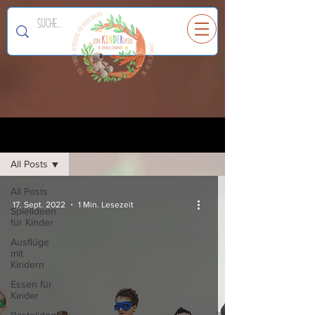
Ein
K
I
N
D
E
R
spiel
Registrieren
Blog
All Posts
All Posts
17. Sept. 2022
1 Min. Lesezeit
Spielideen
für Kinder
Ausflüge
mit
Kindern
Essen für
Kinder