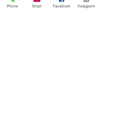
29. Sept. 2021
1 Min. Lesezeit
Phone
Email
Facebook
Instagram
𝘿𝙚𝙧 𝙕𝙖𝙪𝙗𝙚𝙧𝙢𝙖𝙣𝙩𝙚𝙡
𝙞𝙨𝙩 𝙨𝙘𝙝𝙤𝙣 𝙗𝙚𝙧𝙚𝙞𝙩 🧙‍♂️
26. Sept. 2021
1 Min. Lesezeit