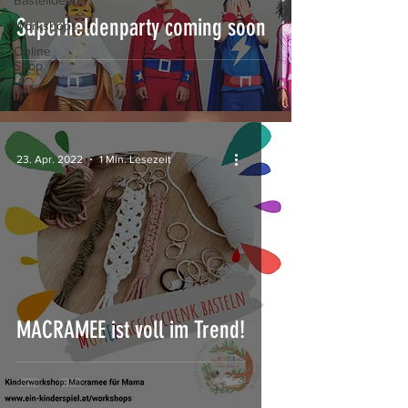
Bastelideen
Superheldenparty coming soon
Workshops
Online
Shop
23. Apr. 2022
1 Min. Lesezeit
MACRAMEE ist voll im Trend!