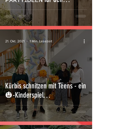
ᴋɪɴᴅᴇʀɢᴇʙᴜʀᴛsᴛᴀɢ
21. Okt. 2021
1 Min. Lesezeit
Kürbis schnitzen mit Teens - ein
🎃-Kinderspiel…