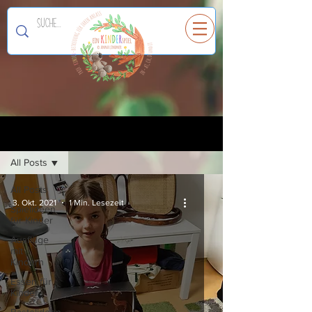
Ein
K
I
N
D
E
R
spiel
Registrieren
Blog
All Posts
All Posts
3. Okt. 2021
1 Min. Lesezeit
Spielideen
für Kinder
Ausflüge
mit
Kindern
Essen für
Kinder