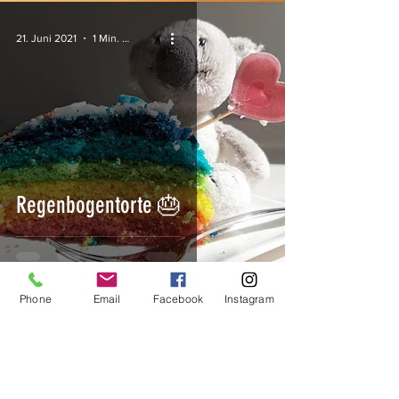
21. Juni 2021
1 Min. Lesezeit
Regenbogentorte 🎂
Phone
Email
Facebook
Instagram
U
nternehmen
Kinderparties allerlei,