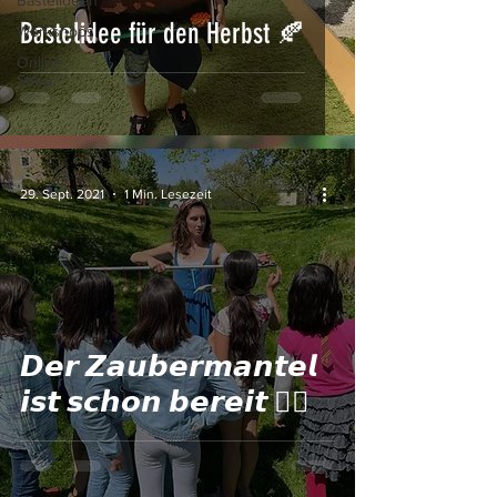
Bastelideen
Bastelidee für den Herbst 🍂
Workshops
Online
Shop
29. Sept. 2021
1 Min. Lesezeit
𝘿𝙚𝙧 𝙕𝙖𝙪𝙗𝙚𝙧𝙢𝙖𝙣𝙩𝙚𝙡
𝙞𝙨𝙩 𝙨𝙘𝙝𝙤𝙣 𝙗𝙚𝙧𝙚𝙞𝙩 🧙‍♂️