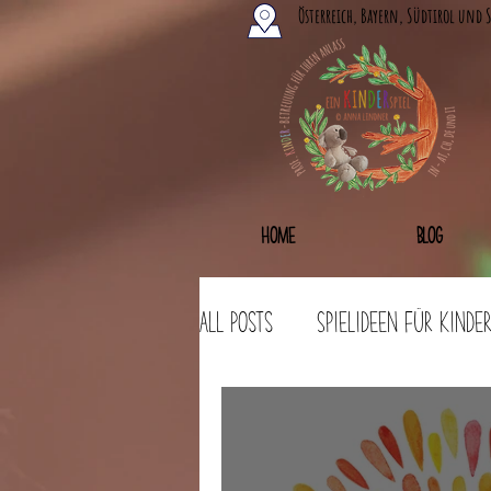
Österreich, Bayern, Südtirol und 
Home
Blog
All Posts
Spielideen für Kinde
Bastelideen
Workshops