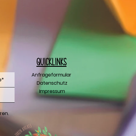
Q
uicklinks
Anfrageformular
Datenschutz
Impressum
ren.