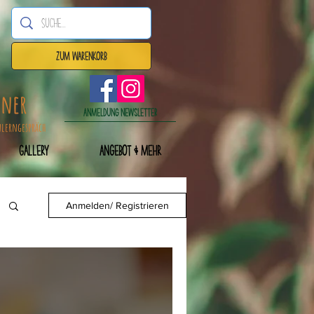
Zum Warenkorb
dner
Anmeldung Newsletter
nlerngespräch
Gallery
Angebot & mehr
Anmelden/ Registrieren