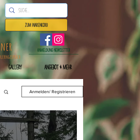
Zum Warenkorb
dner
Anmeldung Newsletter
nlerngespräch
Gallery
Angebot & mehr
Anmelden/ Registrieren