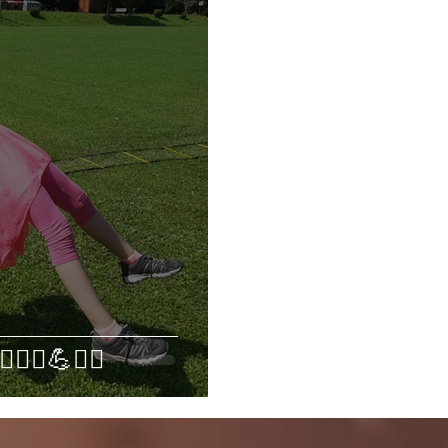
️🏋️‍♀️💪🤸‍♀️