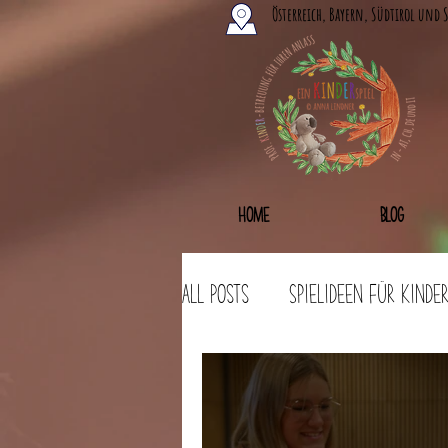
Österreich, Bayern, Südtirol und 
Home
Blog
All Posts
Spielideen für Kinde
Bastelideen
Workshops