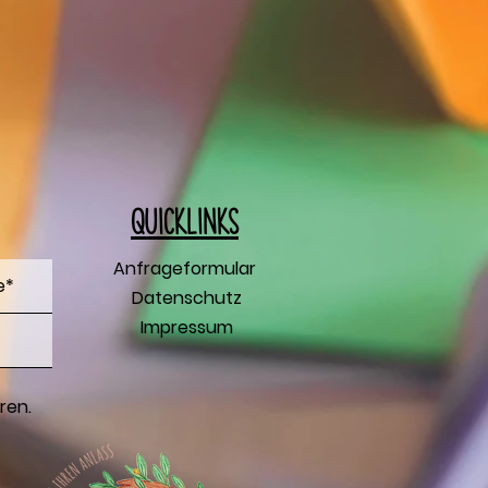
Q
uicklinks
Anfrageformular
Datenschutz
Impressum
ren.