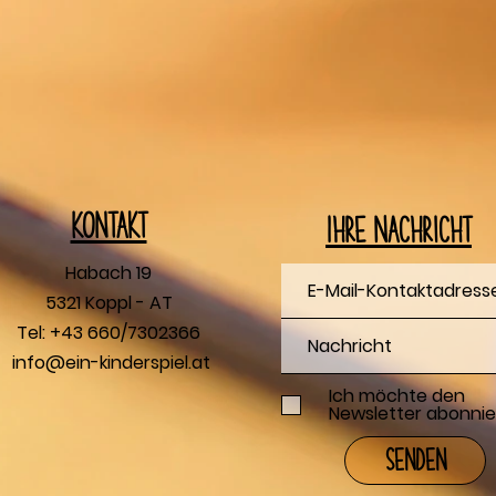
Kontakt
Ihre Nachricht
Habach 19
5321 Koppl - AT
Tel: +43 660/7302366
info@ein-kinderspiel.at
Ich möchte den
Newsletter abonnie
Senden