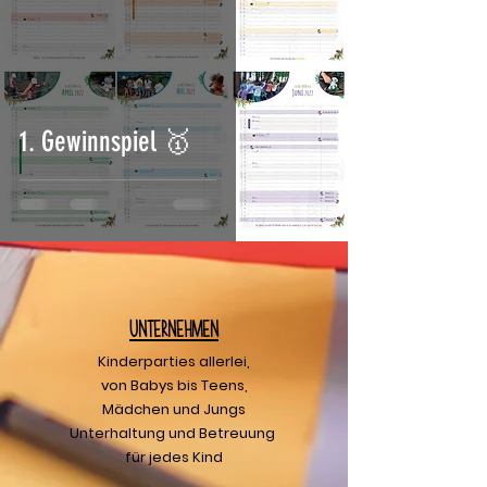
1. Gewinnspiel 🥇
U
nternehmen
Kinderparties allerlei,
von Babys bis Teens,
Mädchen und Jungs
Unterhaltung und Betreuung
für jedes Kind