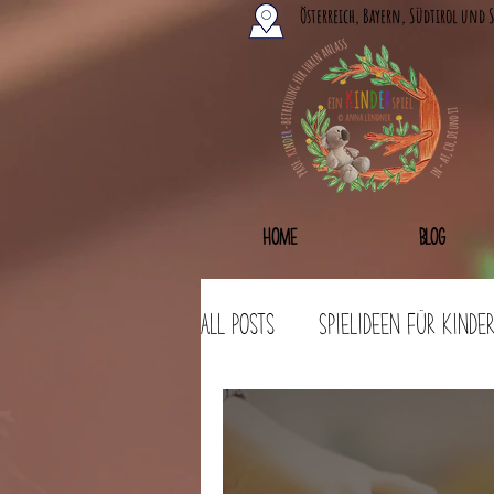
Österreich, Bayern, Südtirol und 
Home
Blog
All Posts
Spielideen für Kinde
Bastelideen
Workshops