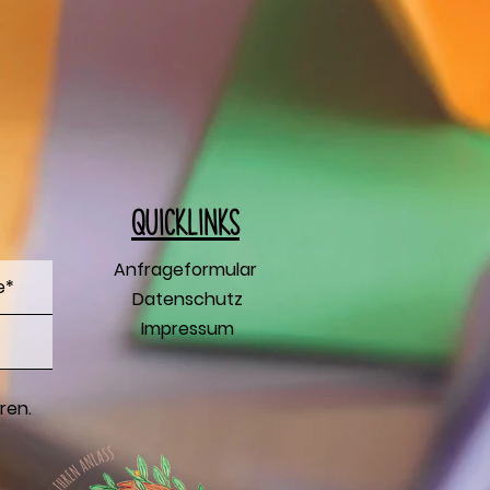
Q
uicklinks
Anfrageformular
Datenschutz
Impressum
ren.