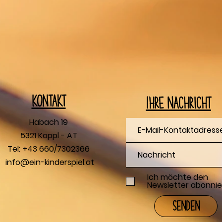
Kontakt
Ihre Nachricht
Habach 19
5321 Koppl - AT
Tel: +43 660/7302366
info@ein-kinderspiel.at
Ich möchte den
Newsletter abonnie
Senden