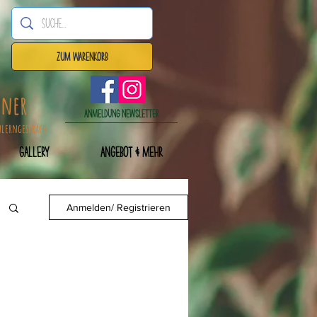
Zum Warenkorb
dner
Anmeldung Newsletter
nlerngespräch
Gallery
Angebot & mehr
Anmelden/ Registrieren