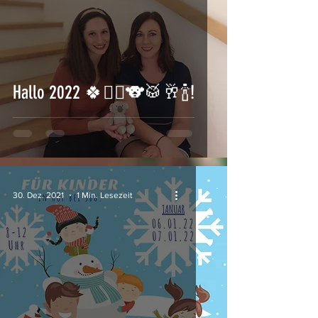
Hallo 2022 🍀🧚‍♂️🐨🥁🥂🍾!
30. Dez. 2021
1 Min. Lesezeit