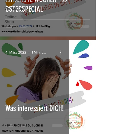
Bastelideen
OSTERSPECIAL
Workshops
Online
Shop
4. März 2022
1 Min. Lesezeit
Was interessiert DICH!