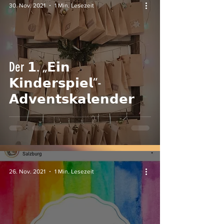
30. Nov. 2021
1 Min. Lesezeit
Der 𝟭. „𝗘𝗶𝗻
𝗞𝗶𝗻𝗱𝗲𝗿𝘀𝗽𝗶𝗲𝗹“-
𝗔𝗱𝘃𝗲𝗻𝘁𝘀𝗸𝗮𝗹𝗲𝗻𝗱𝗲𝗿
26. Nov. 2021
1 Min. Lesezeit