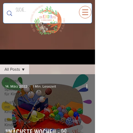
Ein
K
I
N
D
E
R
spiel
Registrieren
Blog
All Posts
All Posts
14. März 2022
1 Min. Lesezeit
Spielideen
für Kinder
Ausflüge
mit
Kindern
Essen für
Kinder
!!NÄCHSTE WOCHE!! -🐰