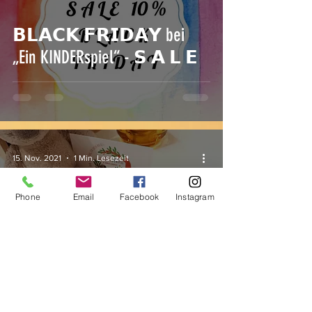
𝗕𝗟𝗔𝗖𝗞 𝗙𝗥𝗜𝗗𝗔𝗬 bei
„Ein KINDERspiel“ - 𝗦 𝗔 𝗟 𝗘
15. Nov. 2021
1 Min. Lesezeit
Phone
Email
Facebook
Instagram
Familienplaner 2022 📅 5
Gewinner 🏆