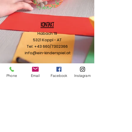
Kontakt
Habach 19
5321 Koppl - AT
Tel: +43 660/7302366
info@ein-kinderspiel.at
Ihre Nachricht
Phone
Email
Facebook
Instagram
Ich möchte den Newsletter
abonnieren.
Senden