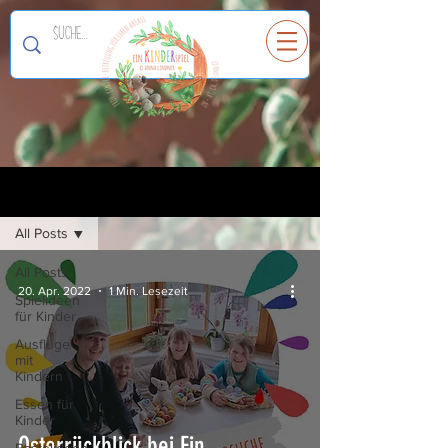
Ein
K
I
N
D
E
R
spiel
Registrieren
Blog
All Posts
All Posts
20. Apr. 2022
1 Min. Lesezeit
Spielideen
für Kinder
Ausflüge
mit
Kindern
Essen für
Kinder
Osterrückblick bei Ein