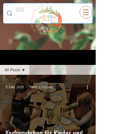
Ein
K
I
N
D
E
R
spiel
Registrieren
Blog
All Posts
All Posts
7. Okt. 2021
1 Min. Lesezeit
Spielideen
für Kinder
Ausflüge
mit
Kindern
Essen für
Kinder
Kochworkshop für Kinder und