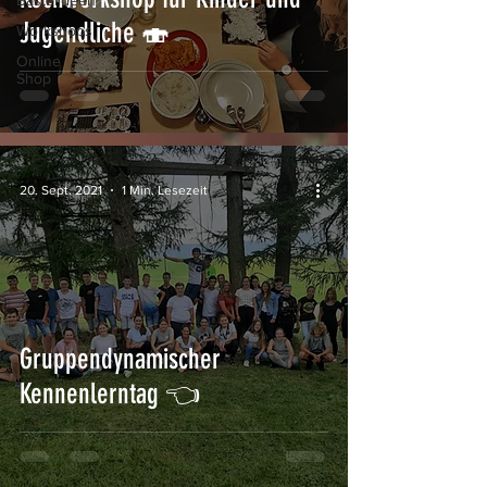
Bastelideen
Jugendliche 🍣
Workshops
Online
Shop
20. Sept. 2021
1 Min. Lesezeit
Gruppendynamischer
Kennenlerntag 👈