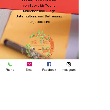
Kinderparties allerlei,
von Babys bis Teens,
Mädchen und Jungs
Unterhaltung und Betreuung
für jedes Kind
Phone
Email
Facebook
Instagram
Kontakt
Habach 19
5321 Koppl - AT
Tel: +43 660/7302366
info@ein-kinderspiel.at