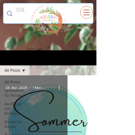
Ein
K
I
N
D
E
R
spiel
Registrieren
Blog
All Posts
All Posts
24. Apr. 2024
1 Min. Lesezeit
Spielideen
für Kinder
Ausflüge
mit
Kindern
Essen für
Kinder