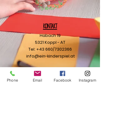
Kontakt
Habach 19
5321 Koppl - AT
Tel: +43 660/7302366
info@ein-kinderspiel.at
Ihre Nachricht
Phone
Email
Facebook
Instagram
Ich möchte den Newsletter
abonnieren.
Senden