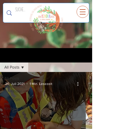
Ein
K
I
N
D
E
R
spiel
Registrieren
Blog
All Posts
All Posts
20. Juli 2021
1 Min. Lesezeit
Spielideen
für Kinder
Ausflüge
mit
Kindern
Essen für
Kinder