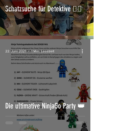
Bastelideen
Schatzsuche für Detektive 🕵️‍♂️
Workshops
Online
Shop
22. Juni 2021
1 Min. Lesezeit
Die ultimative NinjaGo Party 👑