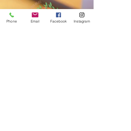
Phone
Email
Facebook
Instagram
Kontakt
Habach 19
5321 Koppl - AT
Tel: +43 660/7302366
info@ein-kinderspiel.at
Ihre Nachricht