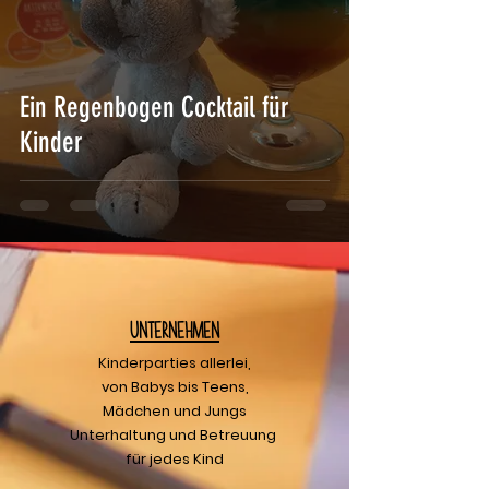
Ein Regenbogen Cocktail für
Kinder
U
nternehmen
Kinderparties allerlei,
von Babys bis Teens,
Mädchen und Jungs
Unterhaltung und Betreuung
für jedes Kind