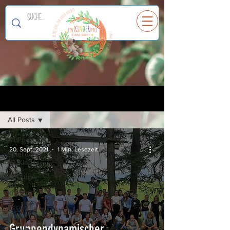
Ein
K
I
N
D
E
R
spiel
Registrieren
Blog
All Posts
All Posts
20. Sept. 2021
1 Min. Lesezeit
Spielideen
für Kinder
Ausflüge
mit
Kindern
Essen für
Kinder
Gruppendynamischer