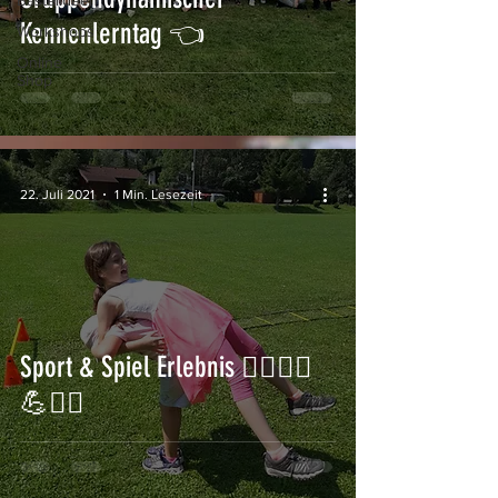
Bastelideen
Kennenlerntag 👈
Workshops
Online
Shop
22. Juli 2021
1 Min. Lesezeit
Sport & Spiel Erlebnis 🏃‍♂️🏋️‍♀️
💪🤸‍♀️