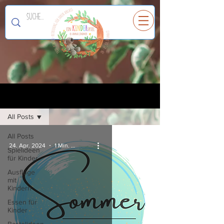
Ein
K
I
N
D
E
R
spiel
Registrieren
Blog
All Posts
All Posts
24. Apr. 2024
1 Min. Lesezeit
Spielideen
für Kinder
Ausflüge
mit
Kindern
Essen für
Kinder