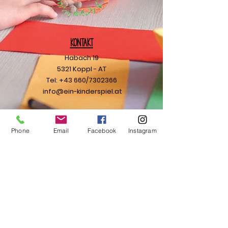
Kontakt
Habach 19
5321 Koppl - AT
Tel: +43 660/7302366
info@ein-kinderspiel.at
Ihre Nachricht
Phone
Email
Facebook
Instagram
Ich möchte den Newsletter
abonnieren.
Senden